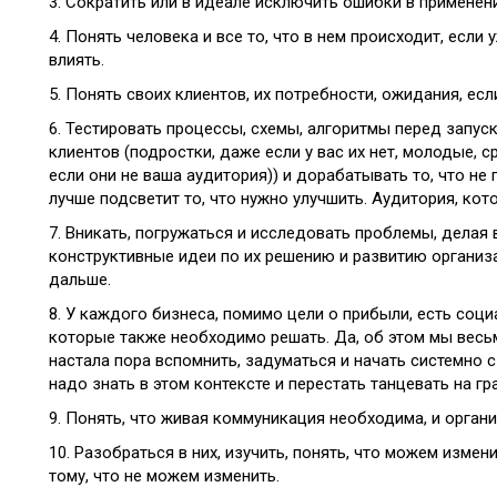
3. Сократить или в идеале исключить ошибки в применени
4. Понять человека и все то, что в нем происходит, если 
влиять.
5. Понять своих клиентов, их потребности, ожидания, есл
6. Тестировать процессы, схемы, алгоритмы перед запус
клиентов (подростки, даже если у вас их нет, молодые, 
если они не ваша аудитория)) и дорабатывать то, что не 
лучше подсветит то, что нужно улучшить. Аудитория, кот
7. Вникать, погружаться и исследовать проблемы, делая
конструктивные идеи по их решению и развитию организ
дальше.
8. У каждого бизнеса, помимо цели о прибыли, есть соц
которые также необходимо решать. Да, об этом мы весь
настала пора вспомнить, задуматься и начать системно с
надо знать в этом контексте и перестать танцевать на гр
9. Понять, что живая коммуникация необходима, и орган
10. Разобраться в них, изучить, понять, что можем измен
тому, что не можем изменить.