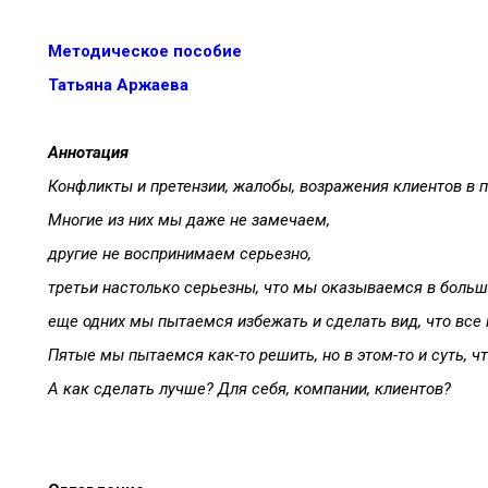
Методическое пособие
Татьяна Аржаева
Аннотация
Конфликты и претензии, жалобы, возражения клиентов в п
Многие
из
них
мы
даже
не
замечаем
,
д
ругие
не
воспринимаем
серьезно,
третьи
настолько
серьезны
,
что
мы
оказываемся
в
больш
е
ще
одних
мы
пытаемся
избежать
и
сделать
вид
,
что
все
Пятые
мы
пытаемся
как
-
то
решить
,
но
в
этом-то
и
суть
,
ч
А как сделать лучше? Для себя, компании, клиентов?