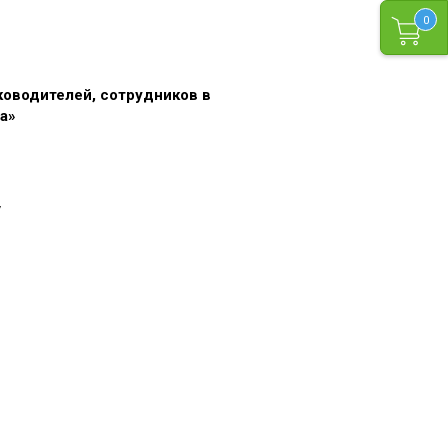
0
оводителей, сотрудников в
а»
у