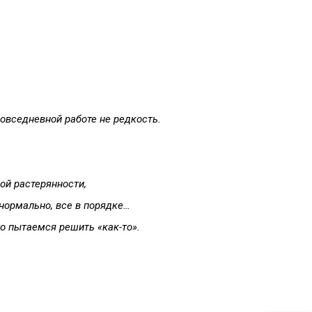
овседневной работе не редкость.
ой
растерянности
,
нормально
,
все
в
порядке
…
то
пытаемся
решить
«
как
-
то
».