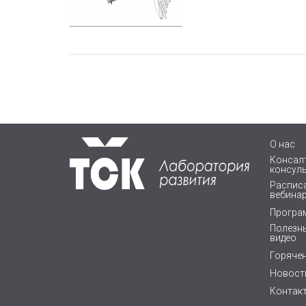
О нас
Консалт
консул
Расписа
вебина
Програ
Полезны
видео
Горяче
Новост
Контак