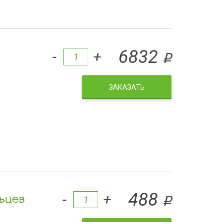
6832
-
+
q
ЗАКАЗАТЬ
ьцев
488
-
+
q