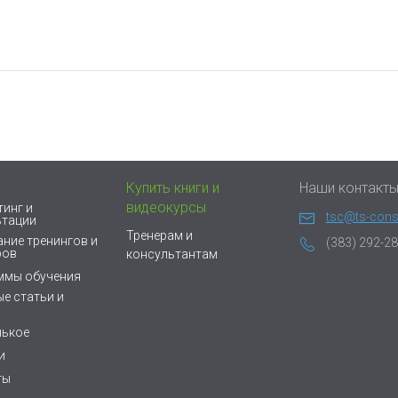
Купить книги и
Наши контакт
видеокурсы
инг и
tsc@ts-consu
ьтации
Тренерам и
ние тренингов и
(383) 292-28
ров
консультантам
ммы обучения
е статьи и
нькое
и
ты