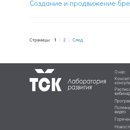
Создание и продвижение бр
Страницы:
1
2
След.
О нас
Консалт
консул
Расписа
вебина
Програ
Полезны
видео
Горяче
Новост