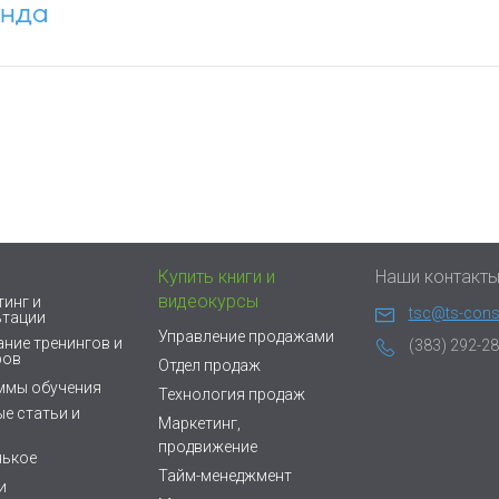
енда
Купить книги и
Наши контакт
видеокурсы
инг и
tsc@ts-consu
ьтации
Управление продажами
ние тренингов и
(383) 292-28
ров
Отдел продаж
ммы обучения
Технология продаж
е статьи и
Маркетинг,
продвижение
нькое
Тайм-менеджмент
и