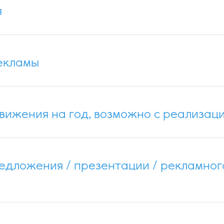
я
рекламы
вижения на год, возможно с реализац
дложения / презентации / рекламног