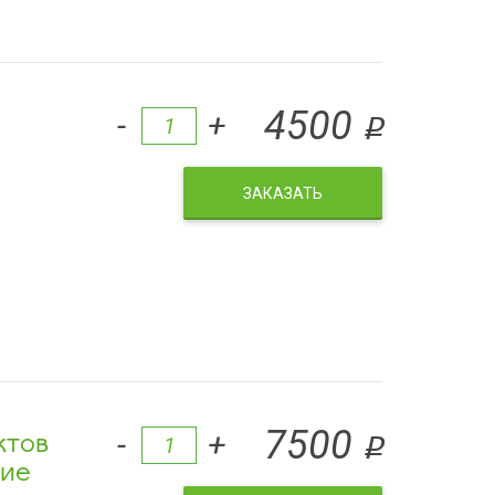
4500
-
+
q
ЗАКАЗАТЬ
ктов
7500
-
+
q
бие