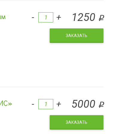
ым
1250
-
+
q
ЗАКАЗАТЬ
БИС»
5000
-
+
q
ЗАКАЗАТЬ