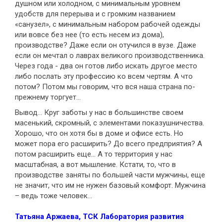
душном или холодном, с минимальным уровнем
удобств для перерыва и с громким названием
«санузел», с минимальным набором рабочей одежды
или вовсе без нее (то есть несем из дома),
производстве? Даже если он отучился в вузе. Даже
если он мечтал о лаврах великого производственника.
Через года - два он готов либо искать другое место
либо послать эту профессию ко всем чертям. А что
потом? Потом мы говорим, что вся наша страна по-
прежнему торгует…
Вывод… Круг заботы у нас в большинстве своем
масенький, скромный, с элементами показушничества.
Хорошо, что он хотя бы в доме и офисе есть. Но
может пора его расширить? До всего предприятия? А
потом расширить еще… А то территория у нас
масштабная, а вот мышление. Кстати, то, что в
производстве заняты по большей части мужчины, еще
не значит, что им не нужен базовый комфорт. Мужчина
– ведь тоже человек…
Татьяна Аржаева, ТСК Лаборатория развития