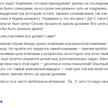
его ещё). Компания, которая принадлежит далеко не последнему
них было совещание, на котором они реально чуть не подрались.
тандартный ход (который, кстати, заранее спланировала, так ка
ссию и будем начинать). Понимала я, что это риск? Да! С тако
зультат был супер! Сессия прошла на одном дыхании. Все цели д
а бы быть реально драка!
ссии участники все делают сами?
данном случае между целью компании и результатом компании.
щё. Но пройти его придётся самой компании — причём пройти с
 понимая цели компании и результаты на которые она хочет вый
 ещё попутно решается целый ряд дополнительных задач. Како
м пунктом в этой карте — десятки и сотни технологий! Опытный
дать тот самый уникальный маршрут — план для той или иной к
овые, причём легко, на одном дыхании.
лиз и то в чисто любительской версии… Гм… С чего-то надо начи
ия