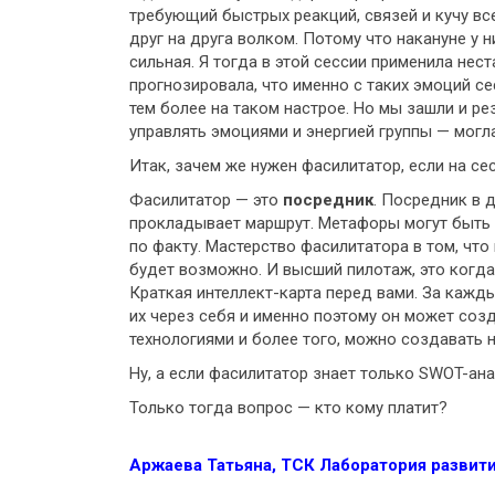
требующий быстрых реакций, связей и кучу вс
друг на друга волком. Потому что накануне у 
сильная. Я тогда в этой сессии применила нес
прогнозировала, что именно с таких эмоций се
тем более на таком настрое. Но мы зашли и ре
управлять эмоциями и энергией группы — могл
Итак, зачем же нужен фасилитатор, если на се
Фасилитатор — это
посредник
. Посредник в 
прокладывает маршрут. Метафоры могут быть е
по факту. Мастерство фасилитатора в том, что
будет возможно. И высший пилотаж, это когда
Краткая интеллект-карта перед вами. За кажды
их через себя и именно поэтому он может соз
технологиями и более того, можно создавать н
Ну, а если фасилитатор знает только SWOT-ана
Только тогда вопрос — кто кому платит?
Аржаева Татьяна, ТСК Лаборатория развит