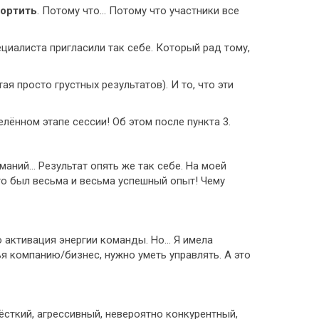
портить
. Потому что… Потому что участники все
ециалиста пригласили так себе. Который рад тому,
я просто грустных результатов). И то, что эти
лённом этапе сессии! Об этом после пункта 3.
маний… Результат опять же так себе. На моей
то был весьма и весьма успешный опыт! Чему
то активация энергии команды. Но… Я имела
ья компанию/бизнес, нужно уметь управлять. А это
ёсткий, агрессивный, невероятно конкурентный,