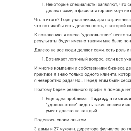
Некоторые специалисты заявляют, что с
делают сами, а фасилитатор или коуч не 
Что в итоге? Горе участникам, зря потраченны
что вот якобы есть деятельность, в которой л
К сожалению, я имела "удовольствие" несколько
результаты будут именно такими мне было поня
Далеко не все люди делают сами, есть роль и 
Возникает логичный вопрос, если все уч
И многие компании и собственники бизнеса дел
практике я знаю только одного клиента, кото
я невероятно рада! Но… Перед этим были сесси
Поэтому берём реального профи. В помощь инте
Ещё одна проблема…
Подход, что сесси
"удовольствие" видеть такие сессии и их
умеет далеко не каждый.
Поделюсь своим опытом.
3 дамы и 27 мужчин, директора филиалов во гл