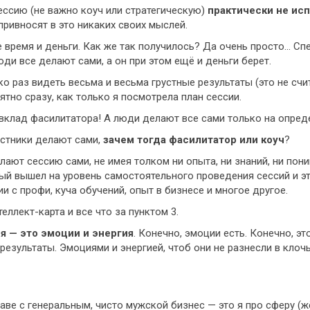
ессию (не важно коуч или стратегическую)
практически не ис
привносят в это никаких своих мыслей.
е время и деньги. Как же так получилось? Да очень просто… Сп
юди все делают сами, а он при этом ещё и деньги берет.
 раз видеть весьма и весьма грустные результаты (это не счита
тно сразу, как только я посмотрела план сессии.
вклад фасилитатора! А люди делают все сами только на опреде
астники делают сами,
зачем тогда фасилитатор или коуч
?
ают сессию сами, не имея толком ни опыта, ни знаний, ни пони
рый вышел на уровень самостоятельного проведения сессий и э
и с профи, куча обучений, опыт в бизнесе и многое другое.
ллект-карта и все что за пунктом 3.
я — это эмоции и энергия
. Конечно, эмоции есть. Конечно, э
 результаты. Эмоциями и энергией, чтоб они не разнесли в клоч
аве с генеральным, чисто мужской бизнес — это я про сферу (ж