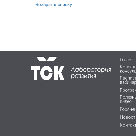
Возврат к списку
О нас
Консалт
консул
Расписа
вебина
Програ
Полезны
видео
Горяче
Новост
Контак