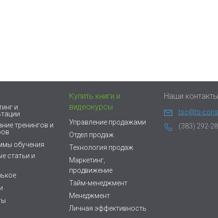
Купить книги и
Наши контакт
видеокурсы
инг и
tsc@ts-consu
ьтации
Управление продажами
ние тренингов и
(383) 292-28
ров
Отдел продаж
ммы обучения
Технология продаж
е статьи и
Маркетинг,
продвижение
нькое
Тайм-менеджмент
и
Менеджмент
ты
Личная эффективность