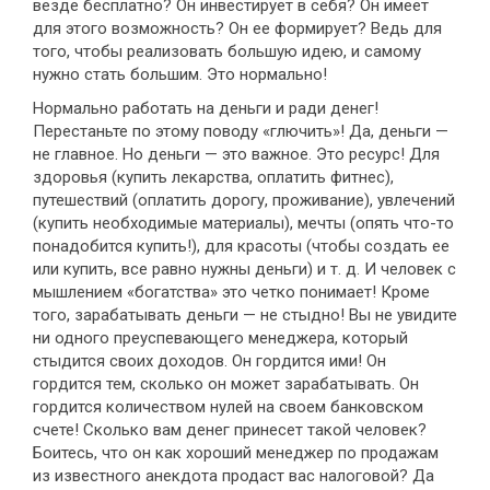
везде бесплатно? Он инвестирует в себя? Он имеет
для этого возможность? Он ее формирует? Ведь для
того, чтобы реализовать большую идею, и самому
нужно стать большим. Это нормально!
Нормально работать на деньги и ради денег!
Перестаньте по этому поводу «глючить»! Да, деньги —
не главное. Но деньги — это важное. Это ресурс! Для
здоровья (купить лекарства, оплатить фитнес),
путешествий (оплатить дорогу, проживание), увлечений
(купить необходимые материалы), мечты (опять что-то
понадобится купить!), для красоты (чтобы создать ее
или купить, все равно нужны деньги) и т. д. И человек с
мышлением «богатства» это четко понимает! Кроме
того, зарабатывать деньги — не стыдно! Вы не увидите
ни одного преуспевающего менеджера, который
стыдится своих доходов. Он гордится ими! Он
гордится тем, сколько он может зарабатывать. Он
гордится количеством нулей на своем банковском
счете! Сколько вам денег принесет такой человек?
Боитесь, что он как хороший менеджер по продажам
из известного анекдота продаст вас налоговой? Да