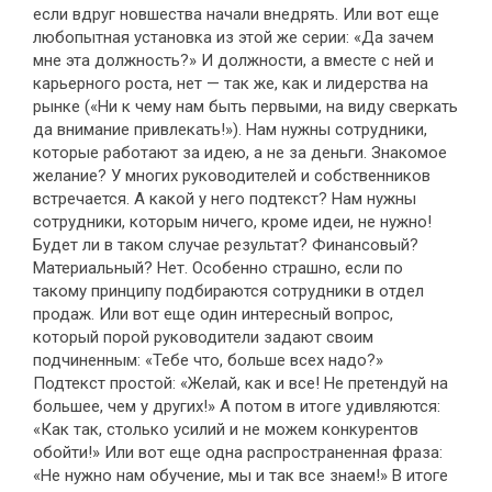
если вдруг новшества начали внедрять. Или вот еще
любопытная установка из этой же серии: «Да зачем
мне эта должность?» И должности, а вместе с ней и
карьерного роста, нет — так же, как и лидерства на
рынке («Ни к чему нам быть первыми, на виду сверкать
да внимание привлекать!»). Нам нужны сотрудники,
которые работают за идею, а не за деньги. Знакомое
желание? У многих руководителей и собственников
встречается. А какой у него подтекст? Нам нужны
сотрудники, которым ничего, кроме идеи, не нужно!
Будет ли в таком случае результат? Финансовый?
Материальный? Нет. Особенно страшно, если по
такому принципу подбираются сотрудники в отдел
продаж. Или вот еще один интересный вопрос,
который порой руководители задают своим
подчиненным: «Тебе что, больше всех надо?»
Подтекст простой: «Желай, как и все! Не претендуй на
большее, чем у других!» А потом в итоге удивляются:
«Как так, столько усилий и не можем конкурентов
обойти!» Или вот еще одна распространенная фраза:
«Не нужно нам обучение, мы и так все знаем!» В итоге