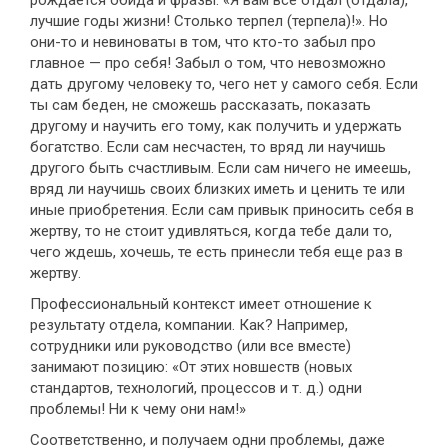
рождается обида и фразы: «Я вам все отдал (отдала),
лучшие годы жизни! Столько терпел (терпела)!». Но
они-то и невиноваты в том, что кто-то забыл про
главное — про себя! Забыл о том, что невозможно
дать другому человеку то, чего нет у самого себя. Если
ты сам беден, не сможешь рассказать, показать
другому и научить его тому, как получить и удержать
богатство. Если сам несчастен, то вряд ли научишь
другого быть счастливым. Если сам ничего не имеешь,
вряд ли научишь своих близких иметь и ценить те или
иные приобретения. Если сам привык приносить себя в
жертву, то не стоит удивляться, когда тебе дали то,
чего ждешь, хочешь, те есть принесли тебя еще раз в
жертву.
Профессиональный контекст имеет отношение к
результату отдела, компании. Как? Например,
сотрудники или руководство (или все вместе)
занимают позицию: «От этих новшеств (новых
стандартов, технологий, процессов и т. д.) одни
проблемы! Ни к чему они нам!»
Соответственно, и получаем одни проблемы, даже