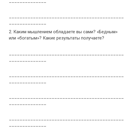
______________
___________________________________________
______________
2. Каким мышлением обладаете вы сами? «Бедным»
или «богатым»? Какие результаты получаете?
___________________________________________
______________
___________________________________________
______________
___________________________________________
______________
___________________________________________
______________