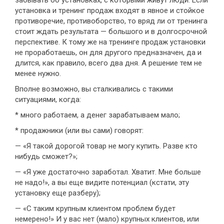
забывать об установках, с которыми живут люди. Если
установка и тренинг продаж входят в явное и стойкое
противоречие, противоборство, то вряд ли от тренинга
стоит ждать результата — большого и в долгосрочной
перспективе. К тому же на тренинге продаж установки
не проработаешь, он для другого предназначен, да и
длится, как правило, всего два дня. А решение тем не
менее нужно.
Вполне возможно, вы сталкивались с такими
ситуациями, когда:
* много работаем, а денег зарабатываем мало;
* продажники (или вы сами) говорят:
— «Я такой дорогой товар не могу купить. Разве кто
нибудь сможет?»;
— «Я уже достаточно заработал. Хватит. Мне больше
не надо!», а вы еще видите потенциал (кстати, эту
установку еще разберу);
— «С таким крупным клиентом проблем будет
немерено!» И у вас нет (мало) крупных клиентов, или