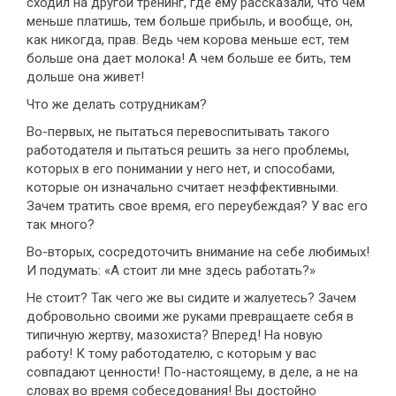
сходил на другой тренинг, где ему рассказали, что чем
меньше платишь, тем больше прибыль, и вообще, он,
как никогда, прав. Ведь чем корова меньше ест, тем
больше она дает молока! А чем больше ее бить, тем
дольше она живет!
Что же делать сотрудникам?
Во-первых, не пытаться перевоспитывать такого
работодателя и пытаться решить за него проблемы,
которых в его понимании у него нет, и способами,
которые он изначально считает неэффективными.
Зачем тратить свое время, его переубеждая? У вас его
так много?
Во-вторых, сосредоточить внимание на себе любимых!
И подумать: «А стоит ли мне здесь работать?»
Не стоит? Так чего же вы сидите и жалуетесь? Зачем
добровольно своими же руками превращаете себя в
типичную жертву, мазохиста? Вперед! На новую
работу! К тому работодателю, с которым у вас
совпадают ценности! По-настоящему, в деле, а не на
словах во время собеседования! Вы достойно