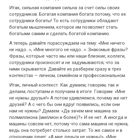
Итак, сильная компания сильна за счет силы своих
сотрудников. Богатая компания богата потому, что ее
сотрудники богаты! То есть сотрудники обладают
богатым мышлением, которое им позволяет стать
богатыми самим и сделать богатой компанию.
А теперь давайте порассуждаем на тему: «Мне ничего
не надо...», «Мне многого не надо...». Знакомые фразы?
Фразы, которые часто мы или наши близкие, коллеги,
сотрудники произносят и не задумываются, что за
ними скрывается. Давайте их разберем сразу в трех
контекстах — личном, семейном и профессиональном.
Итак, личный контекст. Как думаем, говорим, так и
делаем, поступаем и получаем в итоге. Говорим: «Мне
не нужны друзья!» А потом удивляемся, почему же нет
друзей? А с чего бы они вдруг появились, если они
нам не нужны? Думаем: «Да зачем мне машина за
полмиллиона (миллион и более)?» И ее нет. А иногда и
машины совсем нет, потому что сама машина не нужна,
ведь она потребует столько затрат. То же самое и в
отношении денег: «А мне деньги не нужны!», «Мне