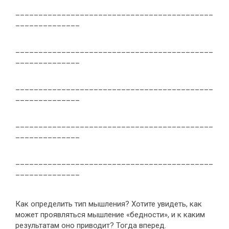
___________________________________________
______________
___________________________________________
______________
___________________________________________
______________
___________________________________________
______________
___________________________________________
______________
Как определить тип мышления? Хотите увидеть, как
может проявляться мышление «бедности», и к каким
результатам оно приводит? Тогда вперед.