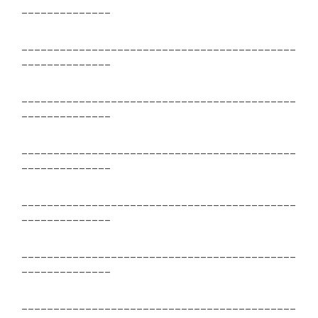
______________
___________________________________________
______________
___________________________________________
______________
___________________________________________
______________
___________________________________________
______________
___________________________________________
______________
___________________________________________