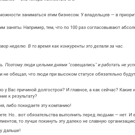
ожности заниматься этим бизнесом. У владельцев — в приорите
им заняты. Например, тем, что по 100 раз согласовывают абс
ор неделю. В то время как конкуренты это делали за час.
ть. Поэтому люди целыми днями "совещались" и работать не усп
и не обещал, что люди при высоком статусе обязательно буду
ло у Вас причиной долгостроя? И главное, а как сейчас? Какие
ние к результату?
ия, либо покидаете эту компанию!
ете. Но… вот обязательства выполнить перед людьми — нет. И 
иентов, то лучше покинуть эту далеко не славную организацию д
гу дальше!