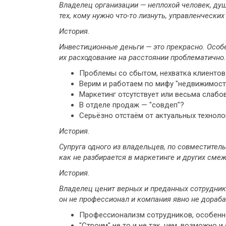
Владелец организации — неплохой человек, душе
тех, кому нужно что-то лизнуть, управленчески
История.
Инвестиционные деньги — это прекрасно. Особ
их расходование на расстоянии проблематично.
Проблемы со сбытом, нехватка клиентов
Верим и работаем по мифу "недвижимость
Маркетинг отсутствует или весьма слабо
В отделе продаж — "совдеп"?
Серьёзно отстаём от актуальных техноло
История.
Супруга одного из владельцев, по совместител
как не разбирается в маркетинге и других сме
История.
Владелец ценит верных и преданных сотруднико
он не профессионал и компания явно не дораба
Профессионализм сотрудников, особенно
"Строим" не то и не так, чем, возможно и