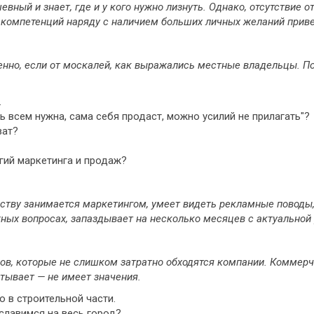
вный и знает, где и у кого нужно лизнуть. Однако, отсутствие о
х компетенций наряду с наличием больших личных желаний привел
енно, если от москалей, как выражались местные владельцы. П
.
 всем нужна, сама себя продаст, можно усилий не прилагать"?
ват?
гий маркетинга и продаж?
ьству занимается маркетингом, умеет видеть рекламные поводы,
жных вопросах, запаздывает на несколько месяцев с актуальной
в, которые не слишком затратно обходятся компании. Коммерче
тывает — не имеет значения.
 в строительной части.
 славимся на весь город?