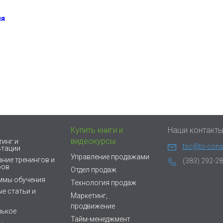
ия
Купить книги и
Наши контакт
видеокурсы
инг и
tsc@ts-consu
ьтации
Управление продажами
ние тренингов и
(383) 292-28
ров
Отдел продаж
ммы обучения
Технология продаж
е статьи и
Маркетинг,
продвижение
нькое
Тайм-менеджмент