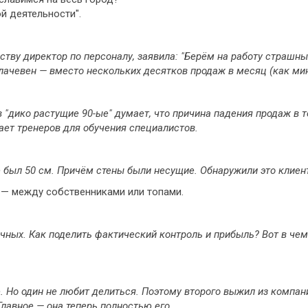
й деятельности".
ству директор по персоналу, заявила: "Берём на работу страшны
лачевен — вместо нескольких десятков продаж в месяц (как ми
 "дико растущие 90-ые" думает, что причина падения продаж в т
ает тренеров для обучения специалистов.
 был 50 см. Причём стены были несущие. Обнаружили это клиент
 — между собственниками или топами.
чных. Как поделить фактический контроль и прибыль? Вот в чем 
. Но один не любит делиться. Поэтому второго выжил из компани
Главное — она теперь полностью его.