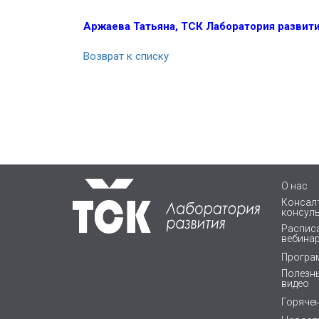
Аржаева Татьяна, ТСК Лаборатория развит
Возврат к списку
О нас
Консалт
консул
Расписа
вебина
Програ
Полезны
видео
Горяче