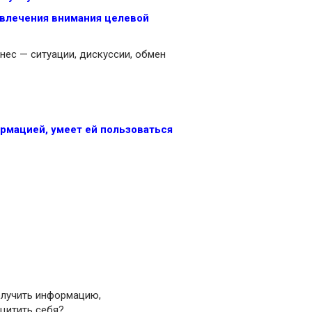
влечения внимания целевой
знес — ситуации, дискуссии, обмен
ормацией, умеет ей пользоваться
получить информацию,
щитить
себя?