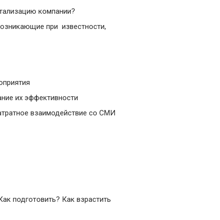
питализацию компании?
 возникающие при известности,
роприятия
ание их эффективности
атратное взаимодействие со СМИ
 Как подготовить? Как взрастить