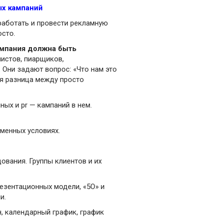
ых кампаний
зработать и провести рекламную
осто.
ампания должна быть
истов, пиарщиков,
. Они задают вопрос: «Что нам это
ся разница между просто
ных и pr — кампаний в нем.
еменных условиях.
дования. Группы клиентов и их
резентационных модели, «5О» и
и.
н, календарный график, график