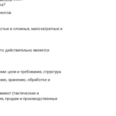
ка?
рентов.
остые и сложные, малозатратные и
Что действительно является
и: цели и требования, структура.
нию, хранению, обработке и
жмент (тактические и
ния, продаж и производственные