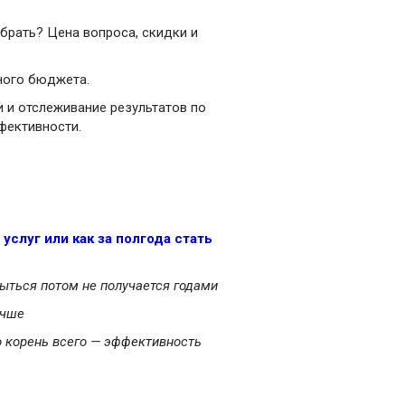
ыбрать? Цена вопроса, скидки и
тного бюджета.
и и отслеживание результатов по
фективности.
слуг или как за полгода стать
ыться потом не получается годами
учше
о корень всего — эффективность