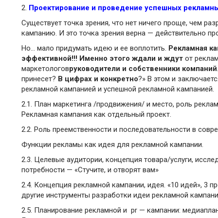
2.
Проектирование и проведение успешных рекламн
Существует точка зрения, что нет ничего проще, чем ра
кампанию. И это точка зрения верна — действительно пр
Но… мало придумать идею и ее воплотить.
Рекламная к
эффективной!!!
Именно этого ждали и ждут
от реклам
маркетологов
руководители и собственники компаний
принесет?
В цифрах и конкретно
?» В этом и заключает
рекламной кампанией и успешной рекламной кампанией.
2.1. План маркетинга /продвижения/ и место, роль реклам
Рекламная кампания как отдельный проект.
2.2. Роль преемственности и последовательности в совр
Функции рекламы как идея для рекламной кампании.
2.3. Целевые аудитории, концепция товара/услуги, иссле
потребности — «Стучите, и отворят вам»
2.4. Концепция рекламной кампании, идея. «10 идей», 3 п
другие инструменты разработки идеи рекламной кампани
2.5. Планирование рекламной и pr — кампании: медиапла