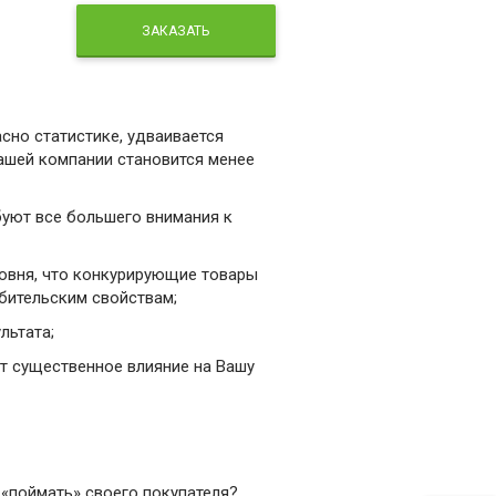
ЗАКАЗАТЬ
сно статистике, удваивается
Вашей компании становится менее
буют все большего внимания к
ровня, что конкурирующие товары
ебительским свойствам;
льтата;
т существенное влияние на Вашу
и «поймать» своего покупателя?