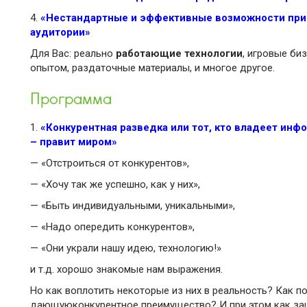
4.
«Нестандартные и эффективные возможности при
аудитории»
Для Вас: реально
работающие технологии
, игровые би
опытом, раздаточные материалы, и многое другое.
Программа
1.
«Конкурентная разведка или тот, кто владеет инф
– правит миром»
— «Отстроиться от конкурентов»,
— «Хочу так же успешно, как у них»,
— «Быть индивидуальными, уникальными»,
— «Надо опередить конкурентов»,
— «Они украли нашу идею, технологию!»
и т.д. хорошо знакомые нам выражения.
Но как воплотить некоторые из них в реальность? Как 
дающую
конкурентное преимущество
? И при этом
как за