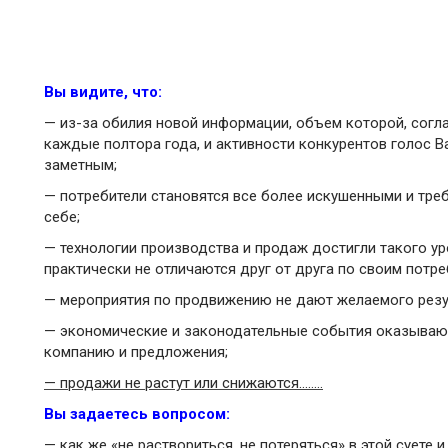
Вы видите, что:
— из-за обилия новой информации, объем которой, согла
каждые полтора года, и активности конкурентов голос 
заметным;
— потребители становятся все более искушенными и тре
себе;
— технологии производства и продаж достигли такого у
практически не отличаются друг от друга по своим потр
— мероприятия по продвижению не дают желаемого резу
— экономические и законодательные события оказываю
компанию и предложения;
— продажи не растут или снижаются……..
Вы задаетесь вопросом:
— как же «не раствориться, не потеряться» в этой суете 