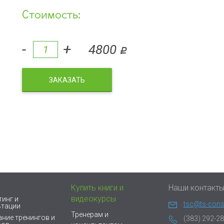
Стоимость:
-
+
4800
q
ЗАКАЗАТЬ
Купить книги и
Наши контакт
видеокурсы
инг и
tsc@ts-consu
ьтации
Тренерам и
ние тренингов и
(383) 292-28