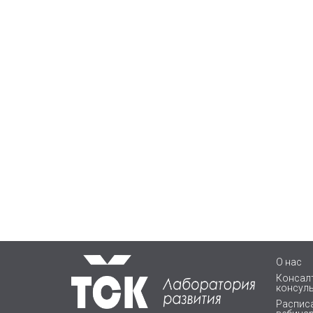
О нас
Консалт
консул
Расписа