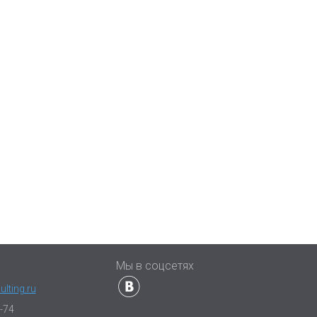
ы
Мы в соцсетях
lting.ru
-74