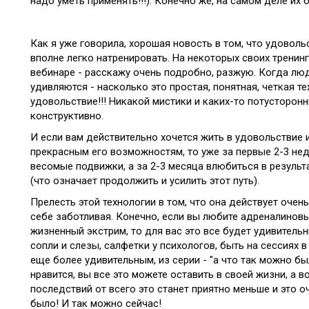
надо уметь применять!!!). Конечно же, на самом деле их 
Как я уже говорила, хорошая новость в том, что удовол
вполне легко натренировать. На некоторых своих тренинг
вебинаре - расскажу очень подробно, разжую. Когда люд
удивляются - насколько это простая, понятная, четкая те
удовольствие!!! Никакой мистики и каких-то потусторонн
конструктивно.
И если вам действительно хочется жить в удовольствие 
прекрасным его возможностям, то уже за первые 2-3 не
весомые подвижки, а за 2-3 месяца влюбиться в результа
(что означает продолжить и усилить этот путь).
Прелесть этой технологии в том, что она действует очень
себе заботливая. Конечно, если вы любите адреналиновы
жизненный экстрим, то для вас это все будет удивитель
сопли и слезы, салфетки у психологов, быть на сессиях в 
еще более удивительным, из серии - "а что так можно был
нравится, вы все это можете оставить в своей жизни, а 
последствий от всего это станет приятно меньше и это о
было! И так можно сейчас!