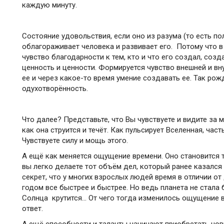
каждую минуту.
Состояние удовольствия, если оно из разума (то есть пол
облагораживает человека и развивает его. Потому что 
чувство благодарности к тем, кто и что его создал, соз
ценность и ценности. Формируется чувство внешней и вн
ее и через какое-то время умение создавать ее. Так рож
одухотворённость.
Что далее? Представьте, что Вы чувствуете и видите за
как она струится и течёт. Как пульсирует Вселенная, час
Чувствуете силу и мощь этого.
А ещё как меняется ощущение времени. Оно становится т
вы легко делаете тот объём дел, который ранее казался 
секрет, что у многих взрослых людей время в отличии от
годом все быстрее и быстрее. Но ведь планета не стала 
Солнца крутится… От чего тогда изменилось ощущение в
ответ.
А ещё способности и таланты начинают приобретать новы