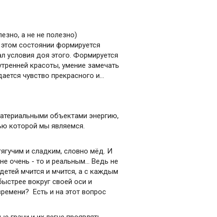
езно, а не не полезно)
в этом состоянии формируется
дал условия доя этого. Формируется
утренней красоты, умение замечать
дается чувство прекрасного и…
 материальными объектами энергию,
тью которой мы являемся.
ягучим и сладким, словно мёд. И
не очень - то и реальным… Ведь не
 детей мчится и мчится, а с каждым
быстрее вокруг своей оси и
ремени? Есть и на этот вопрос
е грани и их легче проявлять,