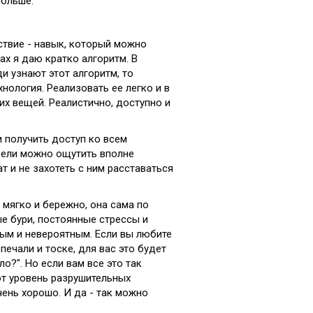
больше.
ьствие - навык, который можно
ах я даю кратко алгоритм. В
и узнают этот алгоритм, то
хнология. Реализовать ее легко и в
их вещей. Реалистично, доступно и
и получить доступ ко всем
дели можно ощутить вполне
т и не захотеть с ним расставаться
 мягко и бережно, она сама по
е бури, постоянные стрессы и
ным и невероятным. Если вы любите
печали и тоске, для вас это будет
о?". Но если вам все это так
вот уровень разрушительных
чень хорошо. И да - так можно