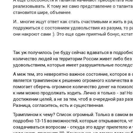
реализовывать. К тому же само представление о таланта
становится шире, объемнее.
И… многие ищут ответ как стать счастливыми и жить в ра
подружиться с состоянием удовольствия из разума, то ра
они накроют сами :). Это еще один приятный бонус, кстат
Так уж получилось (не буду сейчас вдаваться в подробн
количество людей на территории России живет либо без 
удовольствием, которые имеет разрушительные последс
А меж тем, это невероятно важное состояние, которое в
является трамплином к решению огромного количества во
помогает сберечь огромное количество денег на психоло
к ним можно продолжать ходить. Лично я только - за! Н
достижении целей, а не за тем, чтоб в очередной раз ра
Разница, согласитесь, есть и существенная.
Трамплином к чему? Список огромный. Только в самом ве
подробно 13-15 возможностей, которые открываются, чт
озадачиваться вопросам - откуда это вдруг прилетело и