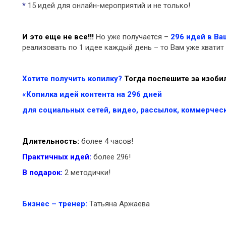
*
15 идей для онлайн-мероприятий и не только!
И это еще не все!!!
Но уже получается –
296 идей в Ва
реализовать по 1 идее каждый день – то Вам уже хватит 
Хотите получить копилку?
Т
о
гда поспешите за изоб
«Копилка идей контента на 296 дней
для социальных сетей, видео, рассылок, коммерче
Длительность:
более 4 часов!
Практичных идей:
более 296!
В подарок
:
2 методички!
Бизнес – тренер:
Татьяна Аржаева