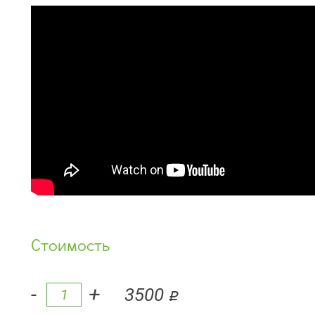
Стоимость
-
+
3500
q