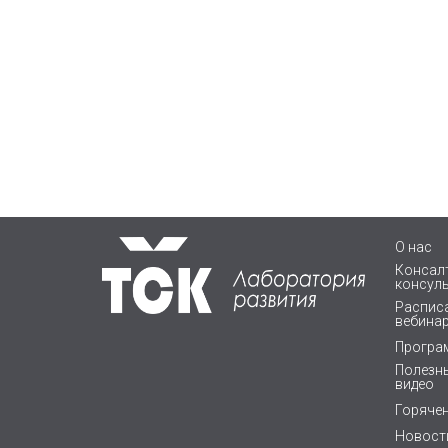
О нас
Консалт
консул
Расписа
вебина
Програ
Полезны
видео
Горяче
Новост