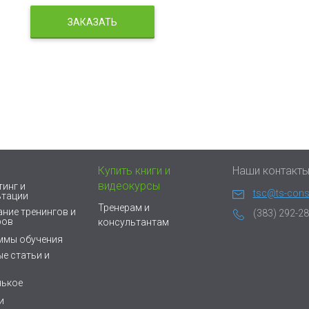
ЗАКАЗАТЬ
Купить книги и
Наши контакт
видеокурсы
инг и
tsc@ts-consu
ьтации
Тренерам и
ние тренингов и
(383) 292-28
ров
консультантам
ммы обучения
е статьи и
нькое
и