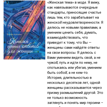
«Женская тема» в моде. Я вижу,
как навязываются очередные
стандарты, приносящие счастье
лишь тем, кто зарабатывает на
женской̆ неудовлетворенности. Я
делюсь не новыми правилами, а
умением ценить себя, думать,
взаимодействовать, что
приведет к тому, что Вы —
женщины сами найдёте ответы
на свои вопросы. Я делюсь с
Вами умением видеть свой, а не
чужой̆, путь и идти по нему, не
спотыкаясь или убегая, умением
быть собой̆, а не кем-то.
История, длительностью в
несколько десятков лет, одной
женщины рассказывается через
призму размышлений другой. Это
не только возможность
заглянуть и понять мир героини –