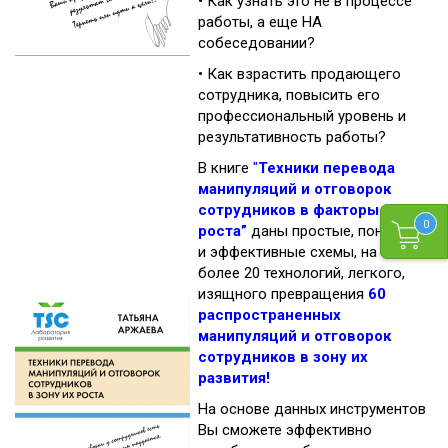
•
Как узнать это не в процессе
работы, а еще НА
собеседовании?
•
Как взрастить продающего
сотрудника, повысить его
профессиональный уровень и
результативность работы?
В книге
"
Техники перевода
манипуляций и отговорок
сотрудников в факторы их
0
роста”
даны простые, понятные
и эффективные схемы, на основе
более 20 технологий, легкого,
изящного превращения
60
распространенных
манипуляций и отговорок
сотрудников в зону их
развития!
На основе данных инструментов
Вы сможете эффективно