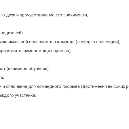
о духа и прочувствование его значимости,
водителей),
максимальной полезности в команде (звезда в созвездии),
принятия, взаимопомощи партнера),
ст (взаимное обучение),
а,
 и сплочение для командного прорыва (достижения высоких ре
ждого участника.