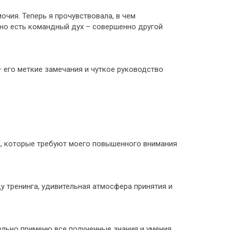
очия. Теперь я прочувствовала, в чем
ьно есть командный дух – совершенно другой
 его меткие замечания и чуткое руководство
та, которые требуют моего повышенного внимания
 тренинга, удивительная атмосфера принятия и
ельно применю все полученные знания и умения