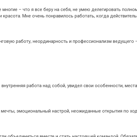
 многие – что я все беру на себя, не умею делегировать полном
и красота. Мне очень понравилось работать, когда действител
нговую работу, неординарность и профессионализм ведущего –
я внутренняя работа над собой, увидел свои особенности, мес
мечты, эмоциональный настрой, неожиданные открытия по ходу
огли объединиться вместе и стать настоящей командой. Обязат