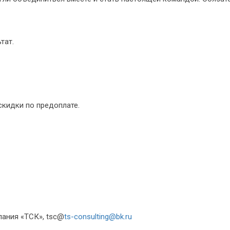
тат.
скидки по предоплате.
мпания «ТСК», tsc@
ts-consulting@bk.ru