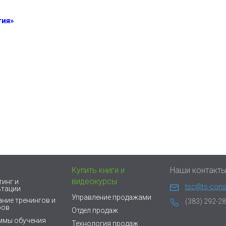
тия»
Купить книги и
Наши контакт
видеокурсы
инг и
tsc@ts-consu
ьтации
Управление продажами
ние тренингов и
(383) 292-28
ров
Отдел продаж
ммы обучения
Технология продаж