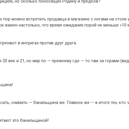
адициях, но сколько поносящих Родину и предков?
х пор можно встретить продавца в магазине с ногами на столе 
к важен настолько, что время ожидания порой не меньше «10 м
грязают в интригах против друг друга.
 20 век и 21, но мир по — прежнему где — то там за горами (ви
ьщина!
сать, снимать — банальщина же. Главное же — в итоге тех, кто 
итают это банальщиной!