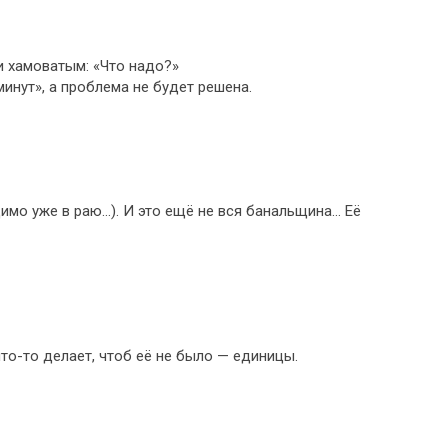
и хамоватым: «Что надо?»
инут», а проблема не будет решена.
димо уже в раю…). И это ещё не вся банальщина… Её
что-то делает, чтоб её не было — единицы.