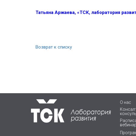
Татьяна Аржаева, «ТСК, лаборатория разви
Возврат к списку
О нас
Консалт
консул
Расписа
вебина
Програ