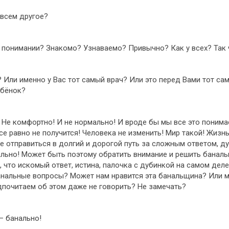
овсем другое?
м понимании? Знакомо? Узнаваемо? Привычно? Как у всех? Та
 Или именно у Вас тот самый врач? Или это перед Вами тот са
ебёнок?
! Не комфортно! И не нормально! И вроде бы мы все это понима
се равно не получится! Человека не изменить! Мир такой! Жиз
е отправиться в долгий и дорогой путь за сложным ответом, д
нально! Может быть поэтому обратить внимание и решить бана
что искомый ответ, истина, палочка с дубинкой на самом деле
анальные вопросы? Может нам нравится эта банальщина? Или м
дпочитаем об этом даже не говорить? Не замечать?
— банально!