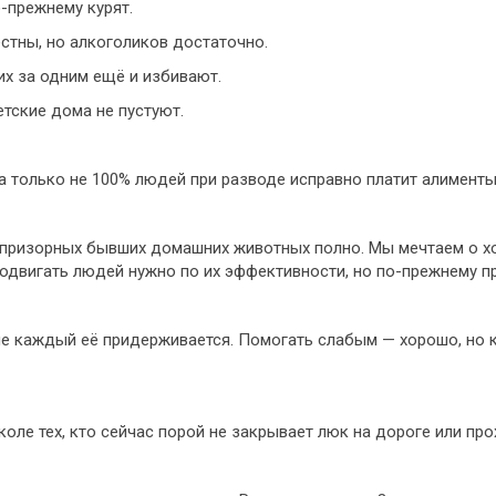
о-прежнему курят.
стны, но алкоголиков достаточно.
их за одним ещё и избивают.
етские дома не пустуют.
а только не 100% людей при разводе исправно платит алименты
беспризорных бывших домашних животных полно. Мы мечтаем о х
продвигать людей нужно по их эффективности, но по-прежнему п
не каждый её придерживается. Помогать слабым — хорошо, но 
ле тех, кто сейчас порой не закрывает люк на дороге или про