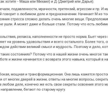
ак хотите - Маша или Михаил) и Д (Дмитрий или Дарья).
ечали, подавленности, мрачности, претензий, агрессии и пр. И и
ый говорит о любимом деле и предназначении. Начинает М из тос
остояния стресса сложно делать очень многие вещи. Предположи
не ушли. А может даже и больше стали. Потому что есть любимо
ольствия, релакса, наполненности не просто норма. Бьет через 
ияет на уровень удовольствия и всего остального. Более того, 
ждом действии великий смысл и мудрость. Поэтому и дело, кото
таких состояниях? Потому что в нашей жизни очень многое так 
аботе и жизни начинается с возврата этого навыка, который в н
лубокая, мощная и трансформационная. Она лишь кажется просто
и от многих дверей в жизни, ответы на многие вопросы, секрет
 в любом деле, конечно же есть свои секреты освоения этого м
 направлении, бегают по старому кругу.