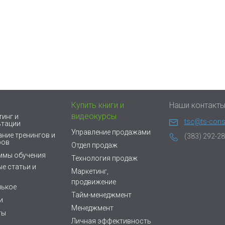
Купить книги и
Наши контакт
видеокурсы
инг и
tsc@ts-consu
ьтации
Управление продажами
ние тренингов и
(383) 292-28
ров
Отдел продаж
ммы обучения
Технология продаж
е статьи и
Маркетинг,
продвижение
нькое
Тайм-менеджмент
и
Менеджмент
ты
Личная эффективность