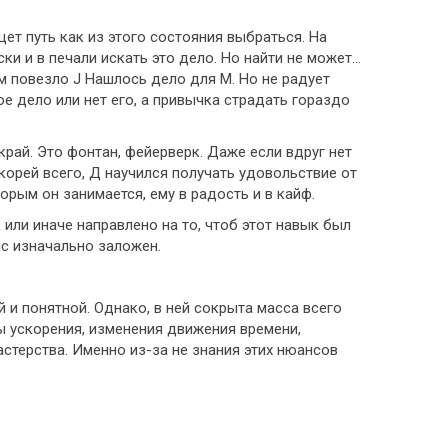
щет путь как из этого состояния выбраться. На
ки и в печали искать это дело. Но найти не может…
м повезло J Нашлось дело для М. Но не радует
е дело или нет его, а привычка страдать гораздо
край. Это фонтан, фейерверк. Даже если вдруг нет
скорей всего, Д научился получать удовольствие от
рым он занимается, ему в радость и в кайф.
или иначе направлено на то, чтоб этот навык был
ас изначально заложен.
й и понятной. Однако, в ней сокрыта масса всего
ы ускорения, изменения движения времени,
астерства. Именно из-за не знания этих нюансов