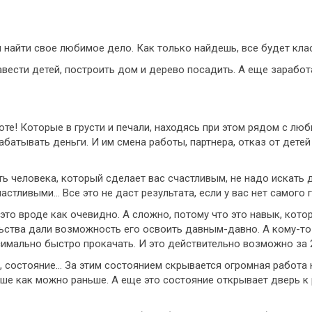
я найти свое любимое дело. Как только найдешь, все будет кл
завести детей, построить дом и дерево посадить. А еще заработ
те! Которые в грусти и печали, находясь при этом рядом с лю
абатывать деньги. И им смена работы, партнера, отказ от детей
ь человека, который сделает вас счастливым, не надо искать 
астливыми… Все это не даст результата, если у вас нет самого 
это вроде как очевидно. А сложно, потому что это навык, кот
льства дали возможность его освоить давным-давно. А кому-то
симально быстро прокачать. И это действительно возможно за 
, состояние… За этим состоянием скрывается огромная работа н
ше как можно раньше. А еще это состояние открывает дверь к