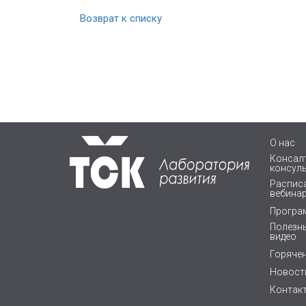
Возврат к списку
О нас
Консалт
консул
Расписа
вебина
Програ
Полезны
видео
Горяче
Новост
Контак