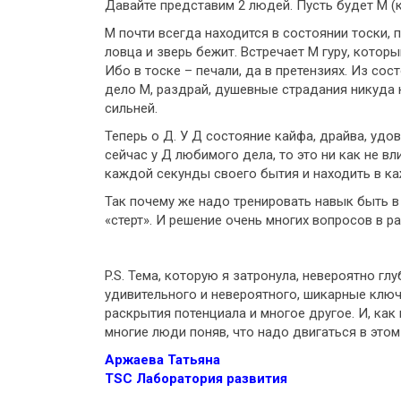
Давайте представим 2 людей. Пусть будет М (к
М почти всегда находится в состоянии тоски, п
ловца и зверь бежит. Встречает М гуру, котор
Ибо в тоске – печали, да в претензиях. Из с
дело М, раздрай, душевные страдания никуда 
сильней.
Теперь о Д. У Д состояние кайфа, драйва, удов
сейчас у Д любимого дела, то это ни как не вл
каждой секунды своего бытия и находить в ка
Так почему же надо тренировать навык быть в 
«стерт». И решение очень многих вопросов в р
P.S. Тема, которую я затронула, невероятно г
удивительного и невероятного, шикарные ключ
раскрытия потенциала и многое другое. И, как
многие люди поняв, что надо двигаться в этом
Аржаева Татьяна
TSC Лаборатория развития