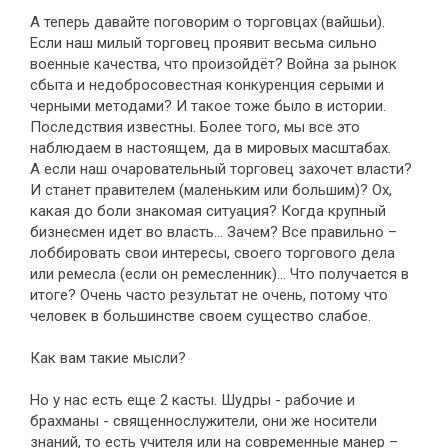
А теперь давайте поговорим о торговцах (вайшьи).
Если наш милый торговец проявит весьма сильно
военные качества, что произойдёт? Война за рынок
сбыта и недобросовестная конкуренция серыми и
черными методами? И такое тоже было в истории.
Последствия известны. Более того, мы все это
наблюдаем в настоящем, да в мировых масштабах.
А если наш очаровательный торговец захочет власти?
И станет правителем (маленьким или большим)? Ох,
какая до боли знакомая ситуация? Когда крупный
бизнесмен идет во власть… Зачем? Все правильно –
лоббировать свои интересы, своего торгового дела
или ремесла (если он ремесленник)... Что получается в
итоге? Очень часто результат не очень, потому что
человек в большинстве своем существо слабое.
Как вам такие мысли?
Но у нас есть еще 2 касты. Шудры - рабочие и
брахманы - священнослужители, они же носители
знаний, то есть учителя или на современные манер –