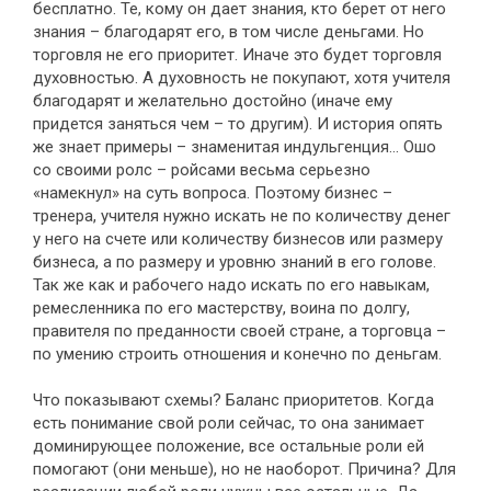
бесплатно. Те, кому он дает знания, кто берет от него
знания – благодарят его, в том числе деньгами. Но
торговля не его приоритет. Иначе это будет торговля
духовностью. А духовность не покупают, хотя учителя
благодарят и желательно достойно (иначе ему
придется заняться чем – то другим). И история опять
же знает примеры – знаменитая индульгенция… Ошо
со своими ролс – ройсами весьма серьезно
«намекнул» на суть вопроса. Поэтому бизнес –
тренера, учителя нужно искать не по количеству денег
у него на счете или количеству бизнесов или размеру
бизнеса, а по размеру и уровню знаний в его голове.
Так же как и рабочего надо искать по его навыкам,
ремесленника по его мастерству, воина по долгу,
правителя по преданности своей стране, а торговца –
по умению строить отношения и конечно по деньгам.
Что показывают схемы? Баланс приоритетов. Когда
есть понимание свой роли сейчас, то она занимает
доминирующее положение, все остальные роли ей
помогают (они меньше), но не наоборот. Причина? Для