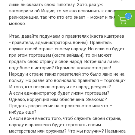
лишь высказать свою гипотезу. Хотя, раз уж
заговорили об Индии, то можно вспомнить к слову про
реинкарнации, так что кто его знает – может и пила,
0
молоко.
Итак, давайте подумаем о правителях (каста кшатриев
- правители, администраторы, воины). Правитель
служит своей стране, своему народу. Но если он будет
при этом торговцем (каста вайшьи), то он может
продать свою страну и свой народ. Встречали ли мы
подобное в истории? Огромное количество раз!
Народу и стране таких правителей это было явно не на
пользу. Но разве это волновало правителя – торговца?
И того, кто покупал страну и ее народ, ресурсы?
А если администратор будет лихим торговцем?
Однако, коррупция нам обеспечена. Знакомо?
Продать разрешение на строительство или что –
нибудь еще?
А если воин вместо того, чтоб служить своей стране,
народу и правителю будет торговать своим
мастерством или оружием? Что мы получим? Наемника