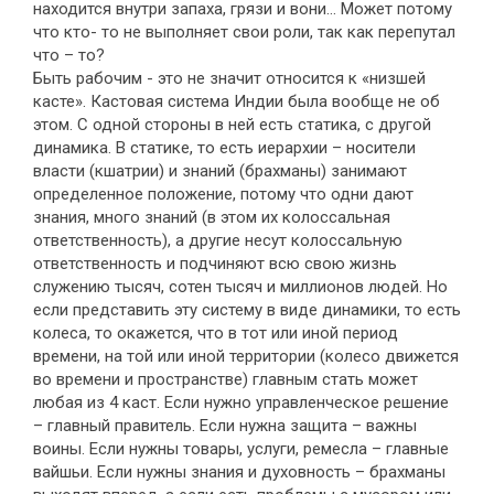
находится внутри запаха, грязи и вони… Может потому
что кто- то не выполняет свои роли, так как перепутал
что – то?
Быть рабочим - это не значит относится к «низшей
касте». Кастовая система Индии была вообще не об
этом. С одной стороны в ней есть статика, с другой
динамика. В статике, то есть иерархии – носители
власти (кшатрии) и знаний (брахманы) занимают
определенное положение, потому что одни дают
знания, много знаний (в этом их колоссальная
ответственность), а другие несут колоссальную
ответственность и подчиняют всю свою жизнь
служению тысяч, сотен тысяч и миллионов людей. Но
если представить эту систему в виде динамики, то есть
колеса, то окажется, что в тот или иной период
времени, на той или иной территории (колесо движется
во времени и пространстве) главным стать может
любая из 4 каст. Если нужно управленческое решение
– главный правитель. Если нужна защита – важны
воины. Если нужны товары, услуги, ремесла – главные
вайшьи. Если нужны знания и духовность – брахманы