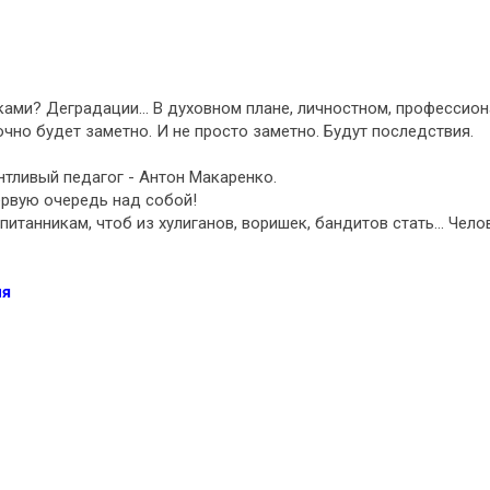
ками? Деградации... В духовном плане, личностном, профессио
очно будет заметно. И не просто заметно. Будут последствия.
антливый педагог - Антон Макаренко.
ервую очередь над собой!
итанникам, чтоб из хулиганов, воришек, бандитов стать... Чело
ия