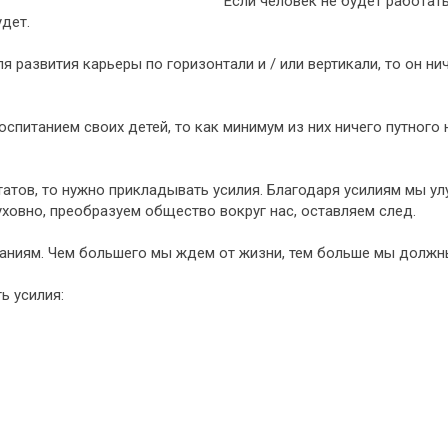
Если человек не будет работат
удет.
я развития карьеры по горизонтали и / или вертикали, то он н
оспитанием своих детей, то как минимум из них ничего путного 
тов, то нужно прикладывать усилия. Благодаря усилиям мы улу
ховно, преобразуем общество вокруг нас, оставляем след.
иям. Чем большего мы ждем от жизни, тем больше мы должны 
ь усилия: