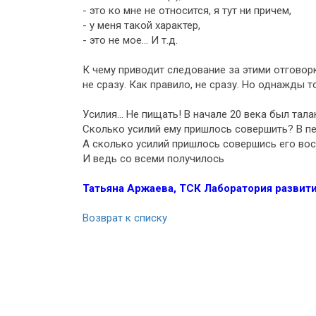
- это ко мне не относится, я тут ни причем,
- у меня такой характер,
- это не мое... И т.д.
К чему приводит следование за этими отговор
не сразу. Как правило, не сразу. Но однажды т
Усилия... Не пищать! В начале 20 века был тал
Сколько усилий ему пришлось совершить? В п
А сколько усилий пришлось совершись его восп
И ведь со всеми получилось
Татьяна Аржаева, ТСК Лаборатория развит
Возврат к списку