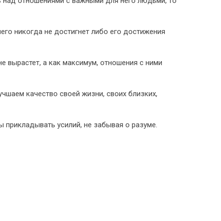
ь над отношениями с важными для него людьми, то
ичего никогда не достигнет либо его достижения
не вырастет, а как максимум, отношения с ними
чшаем качество своей жизни, своих близких,
прикладывать усилий, не забывая о разуме.