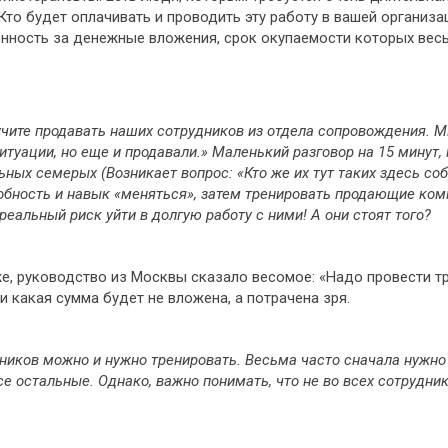
! Кто будет оплачивать и проводить эту работу в вашей организ
енность за денежные вложения, срок окупаемости которых вес
чите продавать наших сотрудников из отдела сопровождения. Мы
туации, но еще и продавали.» Маленький разговор на 15 минут, 
ных семерых (Возникает вопрос: «Кто же их тут таких здесь собр
обность и навык «меняться», затем тренировать продающие комп
реальный риск уйти в долгую работу с ними! А они стоят того?
же, руководство из Москвы сказало весомое: «Надо провести тр
и какая сумма будет не вложена, а потрачена зря.
дников можно и нужно тренировать. Весьма часто сначала нужн
се остальные. Однако, важно понимать, что не во всех сотрудн