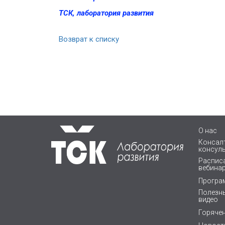
ТСК, лаборатория развития
Возврат к списку
О нас
Консалт
консул
Расписа
вебина
Програ
Полезны
видео
Горяче