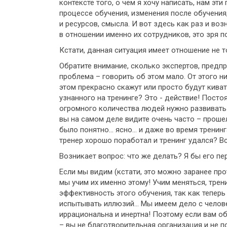
контексте того, о чем я хочу написать, нам эт
процессе обучения, изменения после обучения,
и ресурсов, смысла. И вот здесь как раз и во
в отношении именно их сотрудников, это зря п
Кстати, данная ситуация имеет отношение не 
Обратите внимание, сколько экспертов, предп
проблема – говорить об этом мало. От этого н
этом прекрасно скажут или просто будут киват
узнанного на тренинге? Это - действие! Посто
огромного количества людей нужно развивать!
вы на самом деле видите очень часто – прошел 
было понятно… ясно… и даже во время тренинг
тренер хорошо поработал и тренинг удался? Вс
Возникает вопрос: что же делать? Я бы его п
Если мы видим (кстати, это можно заранее про
мы учим их именно этому! Учим меняться, тре
эффективность этого обучения, так как теперь
испытывать иллюзий… Мы имеем дело с человеч
иррациональна и инертна! Поэтому если вам об
– вы не благотворительная организация и не п