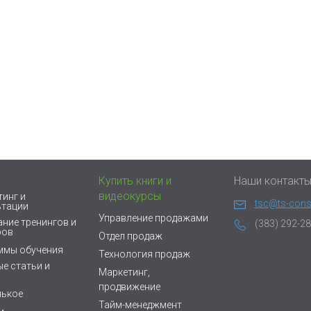
Купить книги и
Наши контакт
видеокурсы
инг и
tsc@ts-consu
ьтации
Управление продажами
ние тренингов и
(383) 292-28
ров
Отдел продаж
ммы обучения
Технология продаж
е статьи и
Маркетинг,
продвижение
нькое
Тайм-менеджмент