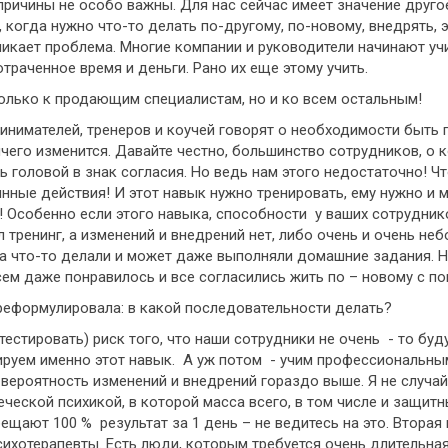
и причины не особо важны. Для нас сейчас имеет значение друго
 когда нужно что-то делать по-другому, по-новому, внедрять, э
зникает проблема. Многие компании и руководители начинают уч
отраченное время и деньги. Рано их еще этому учить.
только к продающим специалистам, но и ко всем остальным!
ринимателей, тренеров и коучей говорят о необходимости быть 
ичего изменится. Давайте честно, большинство сотрудников, о к
ь головой в знак согласия. Но ведь нам этого недостаточно! Ч
янные действия! И этот навык нужно тренировать, ему нужно и 
 Особенно если этого навыка, способности у ваших сотруднико
тренинг, а изменений и внедрений нет, либо очень и очень небо
а что-то делали и может даже выполняли домашние задания. Н
ем даже понравилось и все согласились жить по – новому с по
ереформулировала: в какой последовательности делать?
тестировать) риск того, что наши сотрудники не очень - то буд
нируем именно этот навык. А уж потом - учим профессиональны
 вероятность изменений и внедрений гораздо выше. Я не случай
еской психикой, в которой масса всего, в том числе и защитны
ещают 100 % результат за 1 день – не ведитесь на это. Вторая
сихотерапевты. Есть люди, которым требуется очень длительна