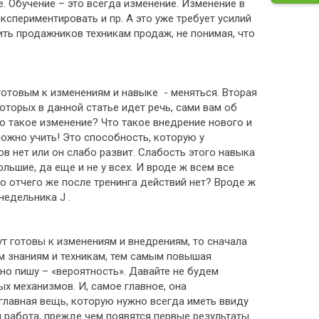
е. Обучение – это всегда изменение. Изменение в
кспериментировать и пр. А это уже требует усилий
ить продажников техникам продаж, не понимая, что
готовым к изменениям и навыке - меняться. Вторая
оторых в данной статье идет речь, сами вам об
то такое изменение? Что такое внедрение нового и
можно учить! Это способность, которую у
в нет или он слабо развит. Слабость этого навыка
льшие, да еще и не у всех. И вроде ж всем все
о отчего же после тренинга действий нет? Вроде ж
недельника J .
ут готовы к изменениям и внедрениям, то сначала
м знаниям и техникам, тем самым повышая
но пишу – «вероятность». Давайте не будем
х механизмов. И, самое главное, она
 главная вещь, которую нужно всегда иметь ввиду
я работа, прежде чем появятся первые результаты.