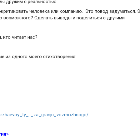
мы дружим с реальностью.
 покритиковать человека или компанию. Это повод задуматься. 
нью возможного? Сделать выводы и поделиться с другими.
, кто читает нас?
е из одного моего стихотворения:
noy_arzhaevoy_ty_-_za_granju_vozmozhnogo/
тия»