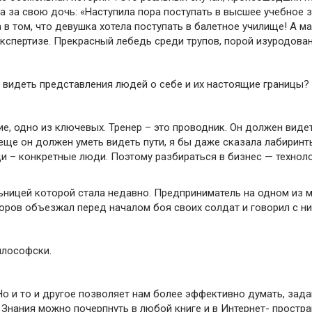
а за свою дочь: «Наступила пора поступать в высшее учебное
 в том, что девушка хотела поступать в балетное училище! А м
кспертизе. Прекрасный лебедь среди трупов, порой изуродова
у видеть представления людей о себе и их настоящие границы?
е, одно из ключевых. Тренер – это проводник. Он должен видеть
А еще он должен уметь видеть пути, я бы даже сказала лабиринт
и – конкретные люди. Поэтому разбираться в бизнес — технол
ницей которой стала недавно. Предприниматель на одном из м
воров объезжал перед началом боя своих солдат и говорил с ни
илософски.
о и то и другое позволяет нам более эффективно думать, зада
е. Знания можно почерпнуть в любой книге и в Интернет- прост