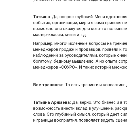
Татьяна
: Да, вопрос глубокий. Меня вдохновл
события, организации, мир и я сама приносят 
возможно они окажутся для кого-то полезными
мастер-классы, книги и т.д.
Например, многочисленные вопросы на тренинг
менеджеров продаж и продавцов, привели к то
наблюдений за руководителями, которые очень
богатому, бедному мышлению. А из опыта сотр
менеджеров «СОУРО». И таких историй множес
Все тренинги:
То есть тренинги и консалтинг 
Татьяна Аржаева:
Да, верно. Это бизнес и в т
возможность внести вклад в улучшение, раскры
слова. Это глубинный смысл, который дает сил
и границы восприятия, позволяет видеть сцена