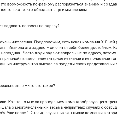
 это возможность по-разному распоряжаться знанием и создав
тся только те, кто обладают еще и мышлением.
ет задавать вопросы по адресу?
 очень интересная. Предположим, есть некая компания Х. В ней
ва. Иванова это задело – он считал себя более достойным. Ко
 наглядная. Часто люди задают вопросы не по адресу, потому ч
а причиной является элементарное незнание и не понимание тог
дин из инструментов выхода за пределы своих представлений о
 реальностью – что это такое?
ики. Как-то ко мне за проведением командообразующего трен
лышала о многочисленных и весьма неприятных случаях с сотруд
о!». Уже после 1-2 таких, случившихся в жизни компании, истори