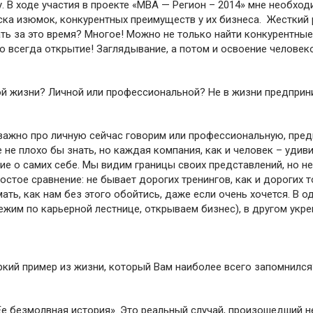
 В ходе участия в проекте «МВА — Регион – 2014» мне необход
ка изюмок, конкурентных преимуществ у их бизнеса. Жесткий 
ать за это время? Многое! Можно не только найти конкурентные
о всегда открытие! Заглядывание, а потом и освоение человек
й жизни? Личной или профессиональной? Не в жизни предприн
важно про личную сейчас говорим или профессиональную, пре
 не плохо бы знать, но каждая компания, как и человек – удив
е о самих себе. Мы видим границы своих представлений, но не
ростое сравнение: не бывает дорогих тренингов, как и дорогих
мать, как нам без этого обойтись, даже если очень хочется. В
бежим по карьерной лестнице, открываем бизнес), в другом укр
ркий пример из жизни, который Вам наиболее всего запомнился
«Ее безмолвная история». Это реальный случай, произошедший н