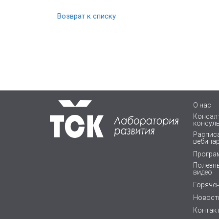
Возврат к списку
О нас
Консалт
консул
Расписа
вебина
Програ
Полезны
видео
Горяче
Новост
Контак