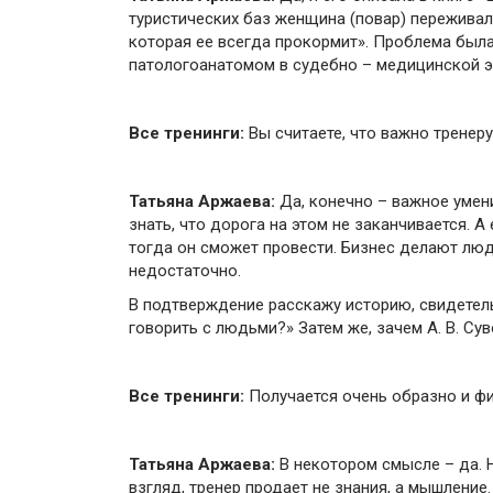
туристических баз женщина (повар) переживал
которая ее всегда прокормит». Проблема была
патологоанатомом в судебно – медицинской э
Все тренинги:
Вы считаете, что важно тренер
Татьяна Аржаева:
Да, конечно – важное умени
знать, что дорога на этом не заканчивается. 
тогда он сможет провести. Бизнес делают люд
недостаточно.
В подтверждение расскажу историю, свидетель
говорить с людьми?» Затем же, зачем А. В. Су
Все тренинги:
Получается очень образно и ф
Татьяна Аржаева:
В некотором смысле – да. Н
взгляд, тренер продает не знания, а мышлени