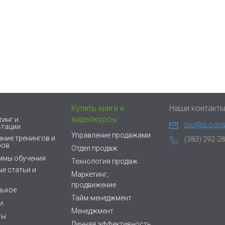
Купить книги и
Наши контакт
видеокурсы
инг и
tsc@ts-consu
ьтации
Управление продажами
ние тренингов и
(383) 292-28
ров
Отдел продаж
ммы обучения
Технология продаж
е статьи и
Маркетинг,
продвижение
нькое
Тайм-менеджмент
и
Менеджмент
ты
Личная эффективность