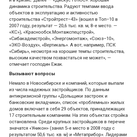
и в кризис. Далее — «Дискус ПЛЮС». Хорошая
динамика строительства. Радуют темпами ввода
объектов в эксплуатацию и активностью
строительства «Стройтрест–43» (вошел в Топ–10 в
2007 году, результат — 20,6 тыс. кв. м, 8-е место. —
«КС»), «Краснообск.Монтажспецстрой»,
«Сибакадемстрой», «Энергомонтаж», «Союз–10»,
«ЭКО-Воздух», «Вертикаль». А вот, например, ПСК
«Сибирь», несмотря на хорошие темпы строительства,
высоким качеством похвастаться не может», —
отмечает господин Ежак.
Вызывают вопросы
Немало в Новосибирске и компаний, которые выпали
из числа надежных застройщиков. По данным
антикризисной группы «Дольщики застроек и
банковские вкладчики», список «проблемных» жилых
домов включает в себя 29 объектов, принадлежащих
17 строительным компаниям. На этих объектах стройка
остановлена. Среди крупных застройщиков в перечне
значатся «Уникон» (занял 5-е место в 2008 году с
результатом 50,6 тыс. кв. м) и «Метаприбор». Лидерами