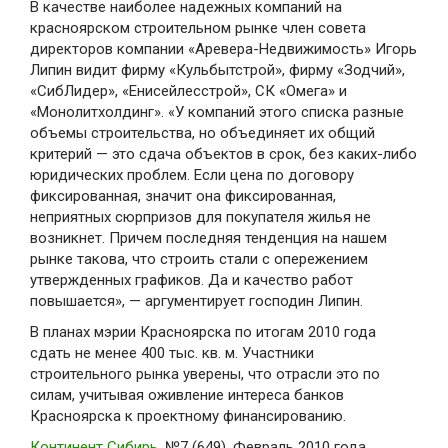
В качестве наиболее надежных компаний на
красноярском строительном рынке член совета
директоров компании «Аревера-Недвижимость» Игорь
Липин видит фирму «Кульбытстрой», фирму «Зодчий»,
«СибЛидер», «Енисейлесстрой», СК «Омега» и
«Монолитхолдинг». «У компаний этого списка разные
объемы строительства, но объединяет их общий
критерий — это сдача объектов в срок, без каких-либо
юридических проблем. Если цена по договору
фиксированная, значит она фиксированная,
неприятных сюрпризов для покупателя жилья не
возникнет. Причем последняя тенденция на нашем
рынке такова, что строить стали с опережением
утвержденных графиков. Да и качество работ
повышается», — аргументирует господин Липин.
В планах мэрии Красноярска по итогам 2010 года
сдать не менее 400 тыс. кв. м. Участники
строительного рынка уверены, что отрасли это по
силам, учитывая оживление интереса банков
Красноярска к проектному финансированию.
Континент Сибирь
, №7 (649), Февраль 2010 года