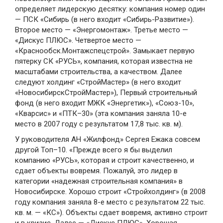
определяет лидерскую десятку: компания номер один
— ПСК «Сибирь (в него входит «Сибирь-Развитие»).
Второе место — «Энергомонтаж». Третье место —
«Дискус ПЛЮС». Четвертое место —
«Краснообск.Монтажспецстрой». Замыкает первую
пятерку СК «РУСЬ», компания, которая известна не
масштабами строительства, а качеством. Далее
следуют холдинг «СтройМастер» (в него входит
«НовосибирскСтройМастер»), Первый строительный
фонд (в него входит МЖК «Энергетик»), «Союз-10»,
«Кварсис» и «ПТК–30» (эта компания заняла 10-е
место в 2007 году с результатом 17,8 тыс. кв. м).
У руководителя АН «Жилфонд» Сергея Ежака совсем
другой Топ–10. «Прежде всего я бы выделил
компанию «РУСЬ», которая и строит качественно, и
сдает объекты вовремя. Пожалуй, это лидер в
категории «надежная строительная компания» в
Новосибирске. Хорошо строит «Стройхолдинг» (в 2008
году компания заняла 8-е место с результатом 22 тыс.
кв. м. — «КС»). Объекты сдает вовремя, активно строит