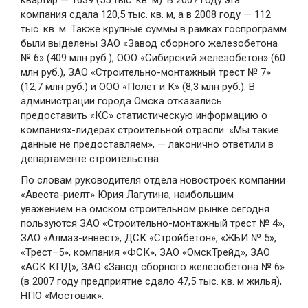
квартир — 1639 (55 тыс. кв. м). В 2007 году эта
компания сдала 120,5 тыс. кв. м, а в 2008 году — 112
тыс. кв. м. Также крупные суммы в рамках госпрограмм
были выделены ЗАО «Завод сборного железобетона
№ 6» (409 млн руб.), ООО «Сибирский железобетон» (60
млн руб.), ЗАО «Строительно-монтажный трест № 7»
(12,7 млн руб.) и ООО «Полет и К» (8,3 млн руб.). В
администрации города Омска отказались
предоставить «КС» статистическую информацию о
компаниях-лидерах строительной отрасли. «Мы такие
данные не предоставляем», — лаконично ответили в
департаменте строительства.
По словам руководителя отдела новостроек компании
«Авеста-риелт» Юрия Лагутина, наибольшим
уважением на омском строительном рынке сегодня
пользуются ЗАО «Строительно-монтажный трест № 4»,
ЗАО «Алмаз-инвест», ДСК «Стройбетон», «ЖБИ № 5»,
«Трест–5», компания «ФСК», ЗАО «ОмскТрейд», ЗАО
«АСК КПД», ЗАО «Завод сборного железобетона № 6»
(в 2007 году предприятие сдало 47,5 тыс. кв. м жилья),
НПО «Мостовик».