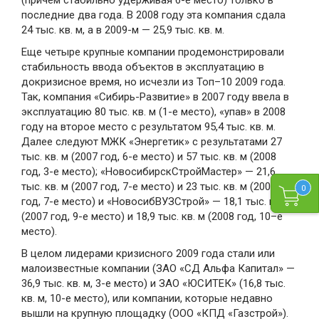
(причем стабильно удерживая 6-е место) только в
последние два года. В 2008 году эта компания сдала
24 тыс. кв. м, а в 2009-м — 25,9 тыс. кв. м.
Еще четыре крупные компании продемонстрировали
стабильность ввода объектов в эксплуатацию в
докризисное время, но исчезли из Топ–10 2009 года.
Так, компания «Сибирь-Развитие» в 2007 году ввела в
эксплуатацию 80 тыс. кв. м (1-е место), «упав» в 2008
году на второе место с результатом 95,4 тыс. кв. м.
Далее следуют МЖК «Энергетик» с результатами 27
тыс. кв. м (2007 год, 6-е место) и 57 тыс. кв. м (2008
год, 3-е место); «НовосибирскСтройМастер» — 21,6
тыс. кв. м (2007 год, 7-е место) и 23 тыс. кв. м (2008
0
год, 7-е место) и «НовосибВУЗСтрой» — 18,1 тыс. кв. м
(2007 год, 9-е место) и 18,9 тыс. кв. м (2008 год, 10–е
место).
В целом лидерами кризисного 2009 года стали или
малоизвестные компании (ЗАО «СД Альфа Капитал» —
36,9 тыс. кв. м, 3-е место) и ЗАО «ЮСИТЕК» (16,8 тыс.
кв. м, 10-е место), или компании, которые недавно
вышли на крупную площадку (ООО «КПД «Газстрой»).