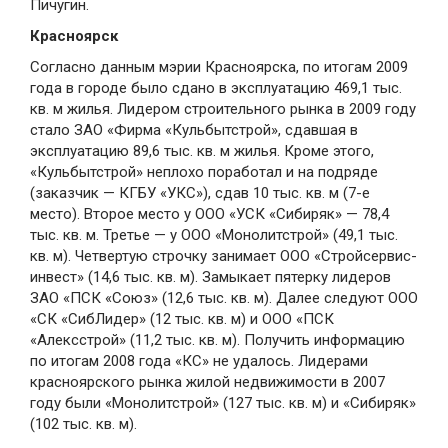
Пичугин.
Красноярск
Согласно данным мэрии Красноярска, по итогам 2009
года в городе было сдано в эксплуатацию 469,1 тыс.
кв. м жилья. Лидером строительного рынка в 2009 году
стало ЗАО «Фирма «Кульбытстрой», сдавшая в
эксплуатацию 89,6 тыс. кв. м жилья. Кроме этого,
«Кульбытстрой» неплохо поработал и на подряде
(заказчик — КГБУ «УКС»), сдав 10 тыс. кв. м (7-е
место). Второе место у ООО «УСК «Сибиряк» — 78,4
тыс. кв. м. Третье — у ООО «Монолитстрой» (49,1 тыс.
кв. м). Четвертую строчку занимает ООО «Стройсервис-
инвест» (14,6 тыс. кв. м). Замыкает пятерку лидеров
ЗАО «ПСК «Союз» (12,6 тыс. кв. м). Далее следуют ООО
«СК «СибЛидер» (12 тыс. кв. м) и ООО «ПСК
«Алексстрой» (11,2 тыс. кв. м). Получить информацию
по итогам 2008 года «КС» не удалось. Лидерами
красноярского рынка жилой недвижимости в 2007
году были «Монолитстрой» (127 тыс. кв. м) и «Сибиряк»
(102 тыс. кв. м).