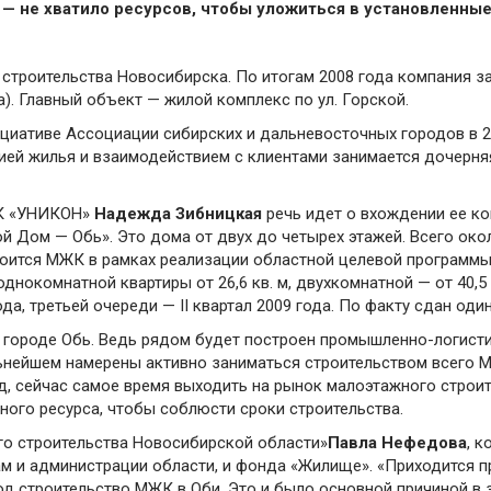
, — не хватило ресурсов, чтобы уложиться в установленные
троительства Новосибирска. По итогам 2008 года компания за
а). Главный объект — жилой комплекс по ул. Горской.
иативе Ассоциации сибирских и дальневосточных городов в 2
цией жилья и взаимодействием с клиентами занимается дочерн
СК «УНИКОН»
Надежда Зибницкая
речь идет о вхождении ее ко
ом — Обь». Это дома от двух до четырех этажей. Всего около
Строится МЖК в рамках реализации областной целевой програм
нокомнатной квартиры от 26,6 кв. м, двухкомнатной — от 40,5 к
ода, третьей очереди — II квартал 2009 года. По факту сдан оди
в городе Обь. Ведь рядом будет построен промышленно-логист
льнейшем намерены активно заниматься строительством всего 
д, сейчас самое время выходить на рынок малоэтажного строит
ного ресурса, чтобы соблюсти сроки строительства.
го строительства Новосибирской области»
Павла Нефедова
, 
м и администрации области, и фонда «Жилище». «Приходится пр
д строительство МЖК в Оби. Это и было основной причиной в з