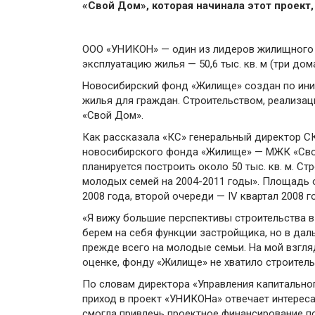
«Свой Дом», которая начинала этот проект
ООО «УНИКОН» — один из лидеров жилищного с
эксплуатацию жилья — 50,6 тыс. кв. м (три дом
Новосибирский фонд «Жилище» создан по иниц
жилья для граждан. Строительством, реализа
«Свой Дом».
Как рассказала «КС» генеральный директор 
новосибирского фонда «Жилище» — МЖК «Свой Д
планируется построить около 50 тыс. кв. м. 
молодых семей на 2004-2011 годы». Площадь од
2008 года, второй очереди — IV квартал 2008 г
«Я вижу большие перспективы строительства 
берем на себя функции застройщика, но в да
прежде всего на молодые семьи. На мой взгля
оценке, фонду «Жилище» не хватило строитель
По словам директора «Управления капитально
приход в проект «УНИКОНа» отвечает интереса
смогла привлечь проектное финансирование по