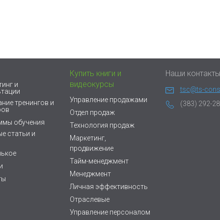
Купить книги и
Наши контакт
видеокурсы
инг и
tsc@ts-consu
ьтации
Управление продажами
ние тренингов и
(383) 292-28
ров
Отдел продаж
ммы обучения
Технология продаж
е статьи и
Маркетинг,
продвижение
нькое
Тайм-менеджмент
и
Менеджмент
ты
Личная эффективность
Отраслевые
Управление персоналом