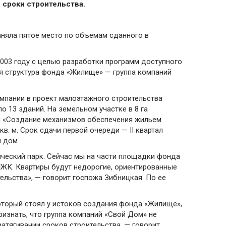
 сроки строительства.
няла пятое место по объемам сданного в
003 году с целью разработки программ доступного
яя структура фонда «Жилище» — группа компаний
мпании в проект малоэтажного строительства
 13 зданий. На земельном участке в 8 га
мы «Создание механизмов обеспечения жильем
в. м. Срок сдачи первой очереди — II квартал
н дом.
ический парк. Сейчас мы на части площадки фонда
МЖК. Квартиры будут недорогие, ориентированные
ельства», — говорит госпожа Зибницкая. По ее
который стоял у истоков создания фонда «Жилище»,
изнать, что группа компаний «Свой Дом» не
атягивании сроков строительства, — говорит