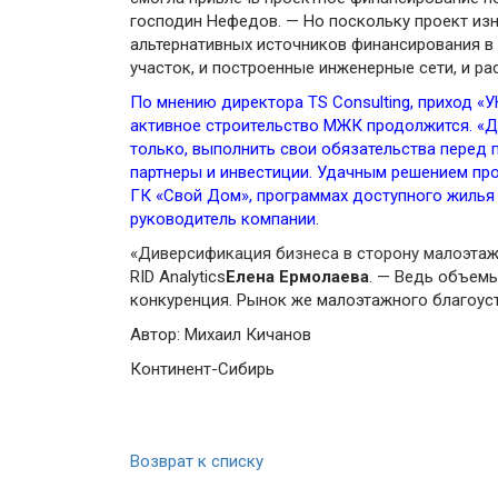
господин Нефедов. — Но поскольку проект изн
альтернативных источников финансирования в 
участок, и построенные инженерные сети, и р
По мнению директора TS Consulting, приход «
активное строительство МЖК продолжится. «Дл
только, выполнить свои обязательства перед 
партнеры и инвестиции. Удачным решением про
ГК «Свой Дом», программах доступного жилья 
руководитель компании.
«Диверсификация бизнеса в сторону малоэ
таж
RID Analytics
Елена Ермолаева
. — Ведь объемы
конкуренция. Рынок же малоэтажного благоуст
Автор: Михаил Кичанов
Континент-Сибирь
Возврат к списку