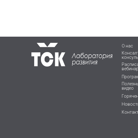
О нас
Консалт
консул
Расписа
вебина
Програ
Полезны
видео
Горяче
Новост
Контак