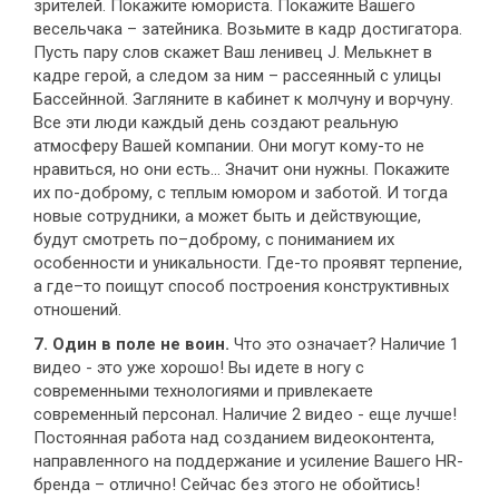
зрителей. Покажите юмориста. Покажите Вашего
весельчака – затейника. Возьмите в кадр достигатора.
Пусть пару слов скажет Ваш ленивец J. Мелькнет в
кадре герой, а следом за ним – рассеянный с улицы
Бассейнной. Загляните в кабинет к молчуну и ворчуну.
Все эти люди каждый день создают реальную
атмосферу Вашей компании. Они могут кому-то не
нравиться, но они есть… Значит они нужны. Покажите
их по-доброму, с теплым юмором и заботой. И тогда
новые сотрудники, а может быть и действующие,
будут смотреть по–доброму, с пониманием их
особенности и уникальности. Где-то проявят терпение,
а где–то поищут способ построения конструктивных
отношений.
7. Один в поле не воин.
Что это означает? Наличие 1
видео - это уже хорошо! Вы идете в ногу с
современными технологиями и привлекаете
современный персонал. Наличие 2 видео - еще лучше!
Постоянная работа над созданием видеоконтента,
направленного на поддержание и усиление Вашего HR-
бренда – отлично! Сейчас без этого не обойтись!