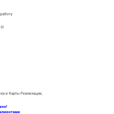
 работу
10!
еха и Карты Реализации,
вно!
 клиентами