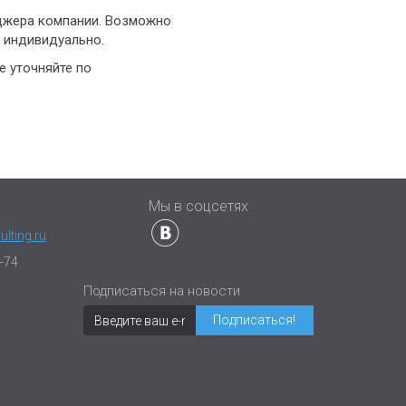
еджера компании. Возможно
 индивидуально.
е уточняйте по
4
ы
Мы в соцсетях
lting.ru
-74
Подписаться на новости