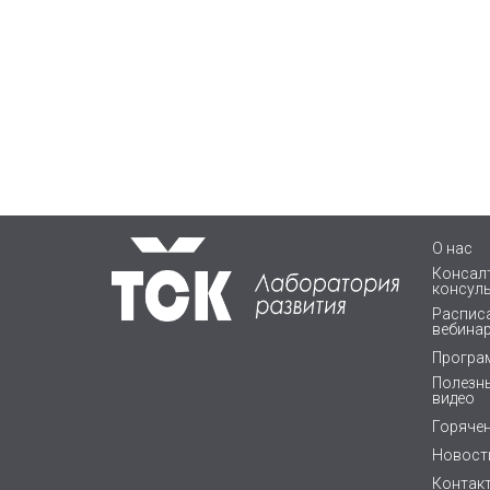
О нас
Консалт
консул
Расписа
вебина
Програ
Полезны
видео
Горяче
Новост
Контак