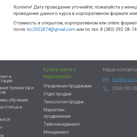
Коллеги! Дату проведения уточняйте, пожалуйста у мен
проведение данного курса в корпоративном формате или
Стоимость в открытом, корпоративном или online формат
почте
tsc2922874@gmail.com
или по тел. 8 (383) 292-28-7
Купить книги и
Наши контакт
видеокурсы
инг и
tsc@ts-consu
ьтации
Управление продажами
ние тренингов и
(383) 292-28
ров
Отдел продаж
ммы обучения
Технология продаж
е статьи и
Маркетинг,
продвижение
нькое
Тайм-менеджмент
и
Менеджмент
ты