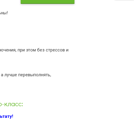
ьны!
ючения, при этом без стрессов и
 а лучше перевыполнять,
-класс:
ьтату!