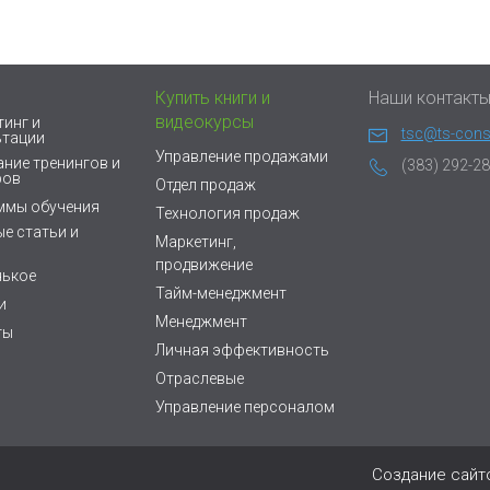
Купить книги и
Наши контакт
видеокурсы
инг и
tsc@ts-consu
ьтации
Управление продажами
ние тренингов и
(383) 292-28
ров
Отдел продаж
ммы обучения
Технология продаж
е статьи и
Маркетинг,
продвижение
нькое
Тайм-менеджмент
и
Менеджмент
ты
Личная эффективность
Отраслевые
Управление персоналом
Cоздание сайт