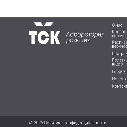
О нас
Консалт
консул
Расписа
вебина
Програ
Полезны
видео
Горяче
Новост
Контак
© 2026
Политика конфиденциальности