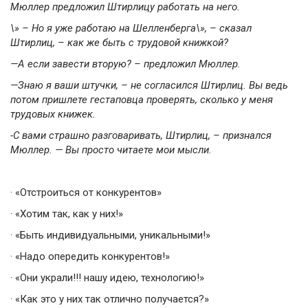
Мюллер предложил Штирлицу работать на него.
\» – Но я уже работаю на Шелленберга\», – сказал
Штирлиц, – как же быть с трудовой книжкой?
—А если завести вторую? – предложил Мюллер.
—Знаю я ваши штучки, – не согласился Штирлиц.
Вы ведь
потом пришлете гестаповца проверять, сколько у меня
трудовых книжек.
-С вами страшно разговаривать, Штирлиц, – признался
Мюллер. — Вы просто читаете мои мысли.
·
«Отстроиться от конкурентов»
·
«Хотим так, как у них!»
·
«Быть индивидуальными, уникальными!»
·
«Надо опередить конкурентов!»
·
«Они украли!!! нашу идею, технологию!»
·
«Как это у них так отлично получается?»