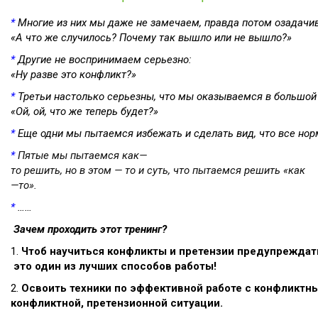
*
Многие
из
них
мы
даже
не
замечаем, правда
потом
озадачи
«А
что
же случилось? Почему
так
вышло
или
не
вышло?»
*
Другие
не
воспринимаем
серьезно:
«Ну
разве
это
конфликт?»
*
Третьи
настолько
серьезны, что
мы
оказываемся
в
большой
«Ой, ой, что
же
теперь
будет?»
*
Еще
одни
мы
пытаемся
избежать
и
сделать
вид, что
все
нор
*
Пятые
мы
пытаемся
как—
то
решить, но
в
этом — то
и
суть, что
пытаемся
решить «как
—то».
*
……
Зачем проходить этот тренинг?
1.
Чтоб
научиться
конфликты
и
претензии
предупреждать
это один
из
лучших
способов
работы!
2.
Освоить
техники
по
эффективной
работе
с
конфликтн
конфликтной
, претензионной
ситуации.