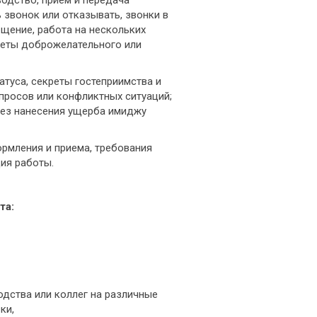
звонок или отказывать, звонки в
щение, работа на нескольких
креты доброжелательного или
татуса, секреты гостеприимства и
просов или конфликтных ситуаций;
без нанесения ущерба имиджу
ормления и приема, требования
ция работы.
та:
одства или коллег на различные
ки,