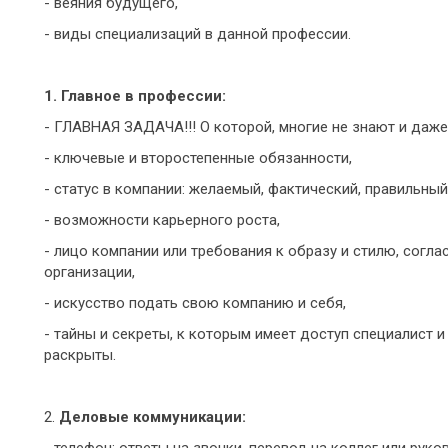
- веяния будущего,
- виды специализаций в данной профессии.
1. Главное в профессии:
- ГЛАВНАЯ ЗАДАЧА!!! О которой, многие не знают и даж
- ключевые и второстепенные обязанности,
- статус в компании: желаемый, фактический, правильный
- возможности карьерного роста,
- лицо компании или требования к образу и стилю, согла
организации,
- искусство подать свою компанию и себя,
- тайны и секреты, к которым имеет доступ специалист 
раскрыты.
2.
Деловые коммуникации:
- телефон: ответы на звонки, перевод на коллег или руко