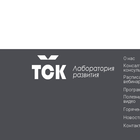
О нас
Консалт
консул
Расписа
вебина
Програ
Полезны
видео
Горяче
Новост
Контак