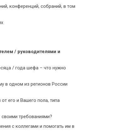
ий, конференций, собраний, в том
их
телем / руководителями и
есяца / года шефа – что нужно
у в одном из регионов России
от его и Вашего пола, типа
о своими требованиями?
ения с коллегами и помогать им в