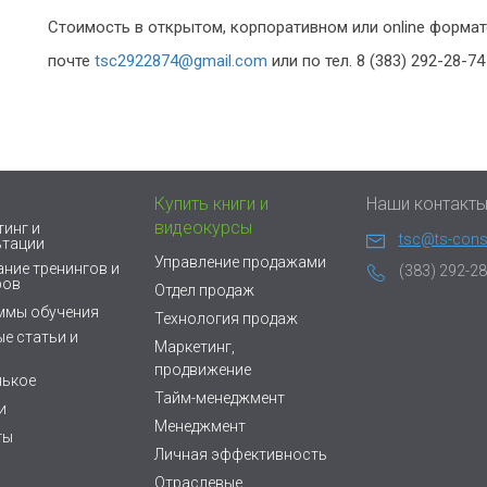
Стоимость в открытом, корпоративном или online формат
почте
tsc2922874@gmail.com
или по тел. 8 (383) 292-28-74
Купить книги и
Наши контакт
видеокурсы
инг и
tsc@ts-consu
ьтации
Управление продажами
ние тренингов и
(383) 292-28
ров
Отдел продаж
ммы обучения
Технология продаж
е статьи и
Маркетинг,
продвижение
нькое
Тайм-менеджмент
и
Менеджмент
ты
Личная эффективность
Отраслевые