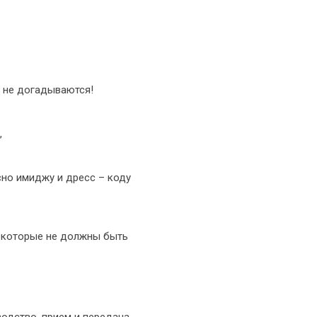
е не догадываются!
,
сно имиджу и дресс – коду
и которые не должны быть
водство, прием и передача